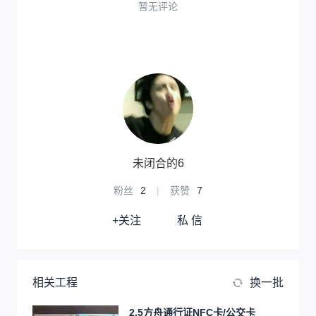
暂无评论
未闭合的6
粉丝
2
|
获赞
7
+关注
私 信
相关工程
换一批
2.5方舟通行证NFC卡/公交卡