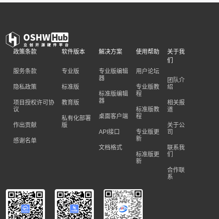
政策条款
软件版本
解决方案
使用帮助
关于我
们
服务条款
专业版
专业版编辑
用户论坛
器
团队介
隐私政策
标准版
专业版教
绍
标准版编辑
程
器
项目授权许可协
教育版
相关报
议
标准版教
道
桌面客户端
程
私有化部署
作出贡献
版
关于公
API接口
专业版更
司
新
感谢名单
文档格式
联系我
标准版更
们
新
合作联
系