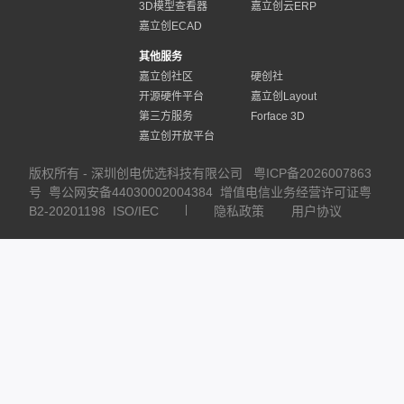
3D模型查看器
嘉立创云ERP
嘉立创ECAD
其他服务
嘉立创社区
硬创社
开源硬件平台
嘉立创Layout
第三方服务
Forface 3D
嘉立创开放平台
版权所有 - 深圳创电优选科技有限公司
粤ICP备2026007863
号
粤公网安备44030002004384
增值电信业务经营许可证粤
B2-20201198
ISO/IEC
隐私政策
用户协议