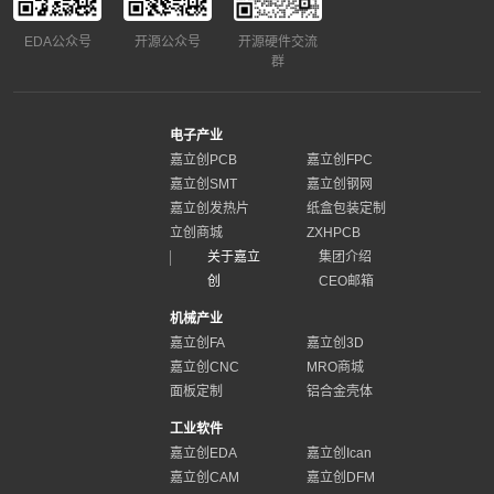
EDA公众号
开源公众号
开源硬件交流
群
电子产业
嘉立创PCB
嘉立创FPC
嘉立创SMT
嘉立创钢网
嘉立创发热片
纸盒包装定制
立创商城
ZXHPCB
关于嘉立
集团介绍
创
CEO邮箱
机械产业
嘉立创FA
嘉立创3D
嘉立创CNC
MRO商城
面板定制
铝合金壳体
工业软件
嘉立创EDA
嘉立创Ican
嘉立创CAM
嘉立创DFM