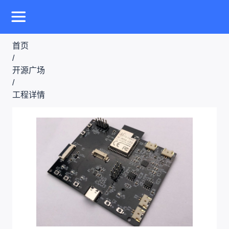
首页
/
开源广场
/
工程详情