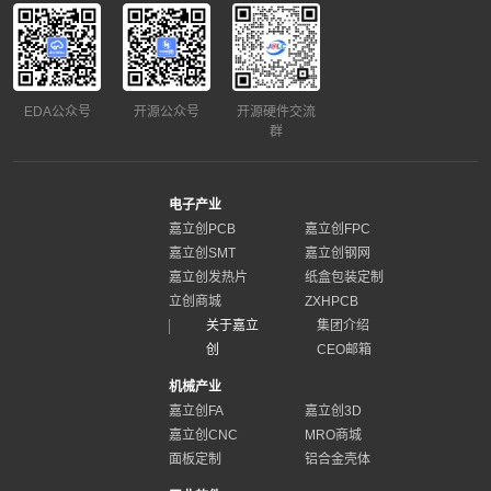
EDA公众号
开源公众号
开源硬件交流
群
电子产业
嘉立创PCB
嘉立创FPC
嘉立创SMT
嘉立创钢网
嘉立创发热片
纸盒包装定制
立创商城
ZXHPCB
关于嘉立
集团介绍
创
CEO邮箱
机械产业
嘉立创FA
嘉立创3D
嘉立创CNC
MRO商城
面板定制
铝合金壳体