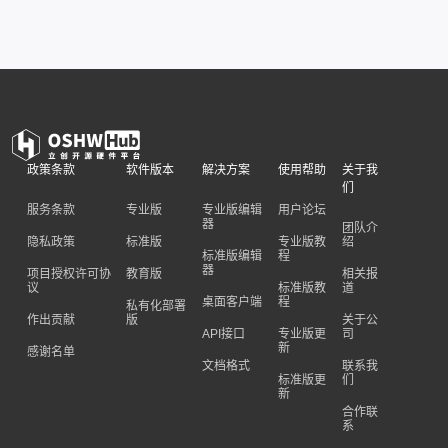
政策条款
软件版本
解决方案
使用帮助
关于我
们
服务条款
专业版
专业版编辑
用户论坛
器
团队介
隐私政策
标准版
专业版教
绍
标准版编辑
程
器
项目授权许可协
教育版
相关报
议
标准版教
道
桌面客户端
程
私有化部署
作出贡献
版
关于公
API接口
专业版更
司
新
感谢名单
文档格式
联系我
标准版更
们
新
合作联
系