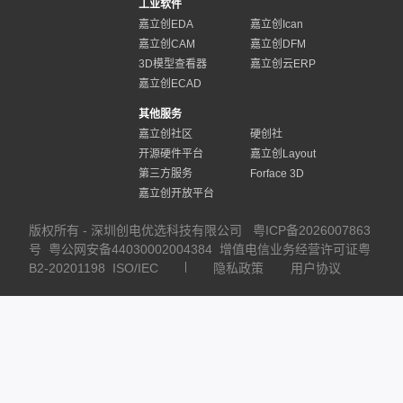
工业软件
嘉立创EDA
嘉立创Ican
嘉立创CAM
嘉立创DFM
3D模型查看器
嘉立创云ERP
嘉立创ECAD
其他服务
嘉立创社区
硬创社
开源硬件平台
嘉立创Layout
第三方服务
Forface 3D
嘉立创开放平台
版权所有 - 深圳创电优选科技有限公司
粤ICP备2026007863
号
粤公网安备44030002004384
增值电信业务经营许可证粤
B2-20201198
ISO/IEC
隐私政策
用户协议