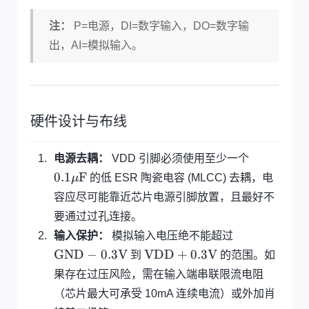
注：
P=电源，DI=数字输入，DO=数字输
出，AI=模拟输入。
硬件设计与布线
0.
电源去耦：
VDD 引脚必须使用至少一个
1
0.1
F
μ
的低 ESR 陶瓷电容 (MLCC) 去耦，电
\
容应尽可能靠近芯片电源引脚放置，且最好不
m
要通过过孔连接。
u
\
\
输入保护：
模拟输入电压绝不能超过
te
te
\
GND
−
0.3
V
VDD
+
0.3
V
到
的范围。如
x
x
te
果存在过压风险，需在输入端串联限流电阻
t
t
x
（芯片最大可承受 10mA 连续电流）或外加肖
{
{
t