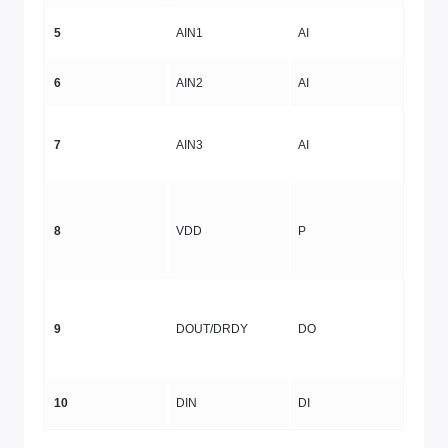
5
AIN1
AI
模拟
6
AIN2
AI
模拟
模拟输
7
AIN3
AI
参考
8
VDD
P
电源
串行
9
DOUT/DRDY
DO
就绪
效)
10
DIN
DI
串行