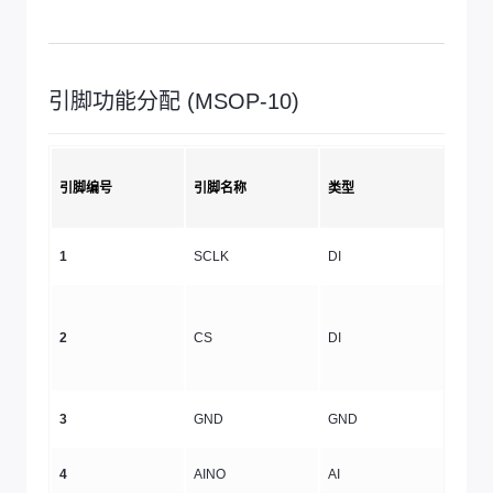
O
H
\
^
L
A
ci
\
}
}
r
ci
=
=
c
r
0
1
\
c
引脚功能分配 (MSOP-10)
t
\
e
t
x
e
t
x
{
t
引脚编号
引脚名称
类型
功能
C
{
}
C
}
1
SCLK
DI
串行
片选
2
CS
DI
有效
3
GND
GND
地
4
AINO
AI
模拟