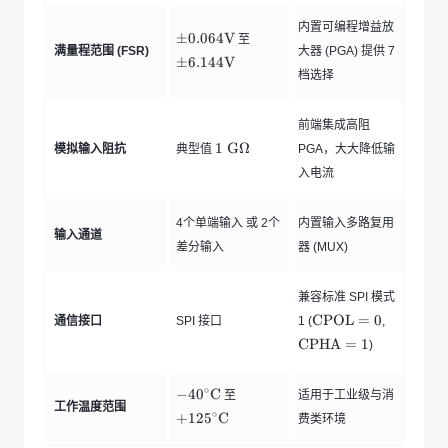
\
}
}
t
内置可编程增益放
\
\
±
0.064
V
至
e
满量程范围 (FSR)
p
p
大器 (PGA) 提供 7
x
±
6.144
V
m
m
t
档选择
0.
6.
{
0
1
D
6
4
R
前端集成高阻
4
4
}
1
1
G
Ω
模拟输入阻抗
典型值
PGA，大大降低输
\
\
\
te
te
入电流
te
x
x
x
t
t
t
{
{
4个单端输入 或 2个
内置输入多路复用
{
输入通道
V
V
G
差分输入
器 (MUX)
}
}
}
\
O
兼容标准 SPI 模式
m
\
\
CPOL
=
0
通信接口
SPI 接口
1 (
,
e
t
t
CPHA
=
1
)
g
e
e
a
x
x
t
t
-
+
∘
−
4
0
C
至
适用于工业级与消
{
{
工作温度范围
4
1
∘
+
12
5
C
C
C
费类环境
0
2
P
P
^
5