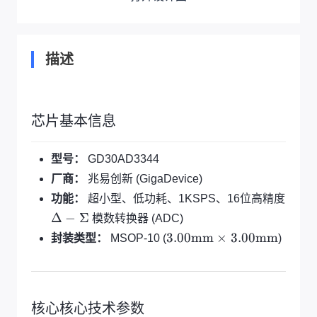
描述
芯片基本信息
型号：
GD30AD3344
厂商：
兆易创新 (GigaDevice)
功能：
超小型、低功耗、1KSPS、16位高精度
\
Δ
−
Σ
模数转换器 (ADC)
D
3.
3.00
mm
×
3.00
mm
封装类型：
MSOP-10 (
)
el
0
t
0
a-
\
\
te
核心核心技术参数
Si