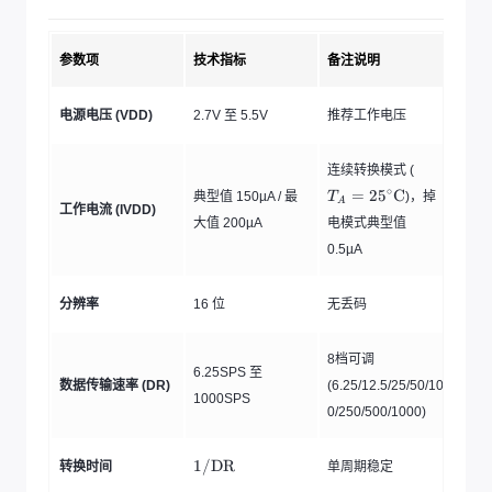
x
g
t
m
{
参数项
技术指标
备注说明
a
m
m
电源电压 (VDD)
2.7V 至 5.5V
推荐工作电压
}
\
T
连续转换模式 (
ti
_
∘
=
2
5
C
典型值 150µA / 最
)，掉
T
m
A
A
工作电流 (IVDD)
=
大值 200µA
电模式典型值
es
2
3.
0.5µA
5
0
^
\
0
分辨率
16 位
无丢码
ci
\
r
te
c
8档可调
\
6.25SPS 至
x
数据传输速率 (DR)
(6.25/12.5/25/50/10
t
1000SPS
t
e
0/250/500/1000)
{
x
t
m
1
{
1/
DR
转换时间
单周期稳定
m
/
C