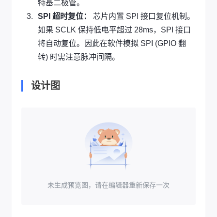
G
特基二极管。
F
{
N
}
V
SPI 超时复位：
芯片内置 SPI 接口复位机制。
D
D
如果 SCLK 保持低电平超过 28ms，SPI 接口
}
D
将自动复位。因此在软件模拟 SPI (GPIO 翻
-
}
转) 时需注意脉冲间隔。
0.
+
3
0.
\
3
设计图
te
\
x
te
t
x
{
t
V
{
}
V
}
未生成预览图，请在编辑器重新保存一次