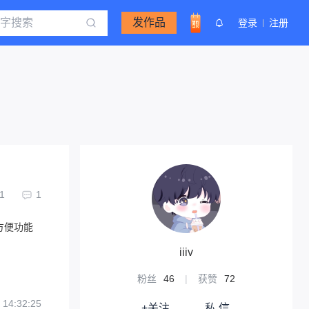
发作品
登录
注册
1
1
，方便功能
iiiv
粉丝
46
|
获赞
72
 14:32:25
+关注
私 信