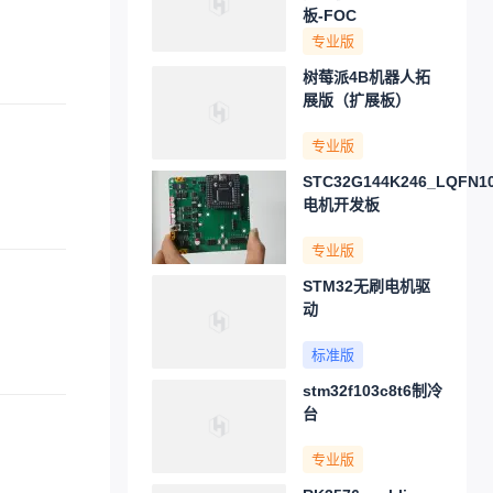
板-FOC
专业版
树莓派4B机器人拓
展版（扩展板）
。
专业版
STC32G144K246_LQFN1
电机开发板
专业版
STM32无刷电机驱
动
标准版
stm32f103c8t6制冷
台
专业版