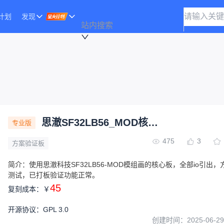
计划
发现
站内搜索
思澈SF32LB56_MOD核心板
专业版
475
3
方案验证板
简介：
使用思澈科技SF32LB56-MOD模组画的核心板，全部io引出
测试，已打板验证功能正常。
45
复刻成本：
￥
开源协议
：
GPL 3.0
创建时间：
2025-06-29