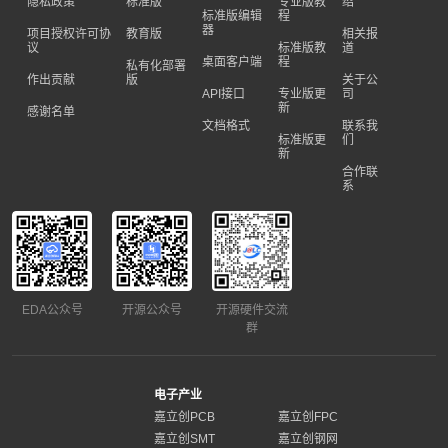
隐私政策
标准版
专业版教
绍
标准版编辑
程
器
项目授权许可协
教育版
相关报
议
标准版教
道
桌面客户端
程
私有化部署
作出贡献
版
关于公
API接口
专业版更
司
新
感谢名单
文档格式
联系我
标准版更
们
新
合作联
系
EDA公众号
开源公众号
开源硬件交流
群
电子产业
嘉立创PCB
嘉立创FPC
嘉立创SMT
嘉立创钢网