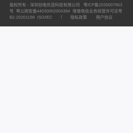
版权所有 - 深圳创电优选科技有限公司
粤ICP备2026007863
号
粤公网安备44030002004384
增值电信业务经营许可证粤
B2-20201198
ISO/IEC
隐私政策
用户协议