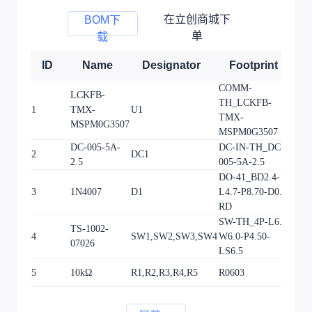
在立创商城下
BOM下
单
载
ID
Name
Designator
Footprint
Q
COMM-
LCKFB-
TH_LCKFB-
1
TMX-
U1
1
TMX-
MSPM0G3507
MSPM0G3507
DC-005-5A-
DC-IN-TH_DC-
2
DC1
1
2.5
005-5A-2.5
DO-41_BD2.4-
3
1N4007
D1
L4.7-P8.70-D0.8-
1
RD
SW-TH_4P-L6.0-
TS-1002-
4
SW1,SW2,SW3,SW4
W6.0-P4.50-
4
07026
LS6.5
5
10kΩ
R1,R2,R3,R4,R5
R0603
5