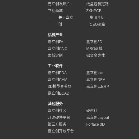
嘉立创发热片
纸盒包装定制
立创商城
ZXHPCB
关于嘉立
集团介绍
创
CEO邮箱
机械产业
嘉立创FA
嘉立创3D
嘉立创CNC
MRO商城
面板定制
铝合金壳体
工业软件
嘉立创EDA
嘉立创Ican
嘉立创CAM
嘉立创DFM
3D模型查看器
嘉立创云ERP
嘉立创ECAD
其他服务
嘉立创社区
硬创社
开源硬件平台
嘉立创Layout
第三方服务
Forface 3D
嘉立创开放平台