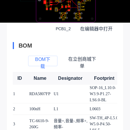
在编辑器中打开
PCB1_2
BOM
在立创商城下
BOM下
单
载
ID
Name
Designator
Footprint
Q
SOP-16_L10.0-
1
RDA5807FP
U1
W3.9-P1.27-
1
LS6.0-BL
2
100nH
L1
L0603
1
SW-TH_4P-L5.0-
TC-6610-9-
音量+,音量-,频率+,
3
W5.0-P4.50-
4
260G
频率-