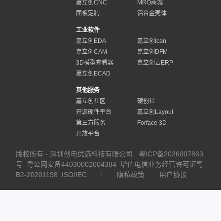
嘉立创CNC
MRO商城
面板定制
铝合金壳体
工业软件
嘉立创EDA
嘉立创Ican
嘉立创CAM
嘉立创DFM
3D模型查看器
嘉立创云ERP
嘉立创ECAD
其他服务
嘉立创社区
硬创社
开源硬件平台
嘉立创Layout
第三方服务
Forface 3D
开放平台
版权所有 - 深圳创电优选科技有限公司
粤ICP备2026007863
号
粤公网安备44030002004384
增值电信业务经营许可证粤
B2-20201198
ISO/IEC
隐私政策
用户协议