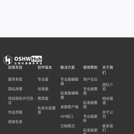
政策条款
软件版本
解决方案
使用帮助
关于我
们
服务条款
专业版
专业版编辑
用户论坛
器
团队介
隐私政策
标准版
专业版教
绍
标准版编辑
程
器
项目授权许可协
教育版
相关报
议
标准版教
道
桌面客户端
程
私有化部署
作出贡献
版
关于公
API接口
专业版更
司
新
感谢名单
文档格式
联系我
标准版更
们