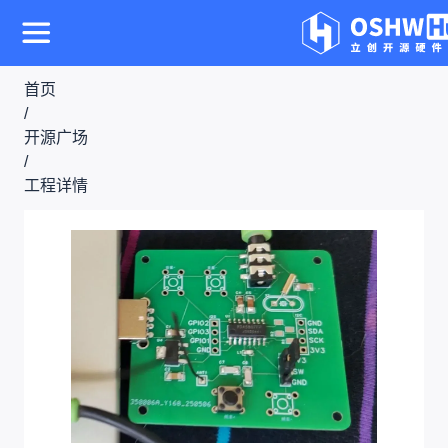
首页
/
开源广场
/
工程详情