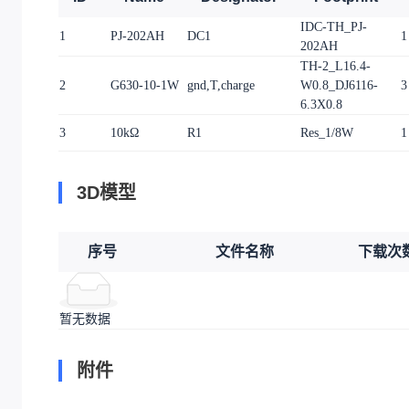
IDC-TH_PJ-
1
PJ-202AH
DC1
1
202AH
TH-2_L16.4-
2
G630-10-1W
gnd,T,charge
W0.8_DJ6116-
3
6.3X0.8
3
10kΩ
R1
Res_1/8W
1
3D模型
序号
文件名称
下载次
暂无数据
附件