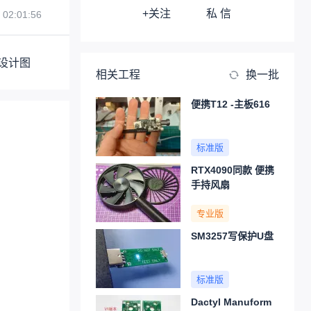
+关注
私 信
 02:01:56
设计图
相关工程
换一批
便携T12 -主板616
标准版
RTX4090同款 便携
手持风扇
专业版
SM3257写保护U盘
标准版
Dactyl Manuform