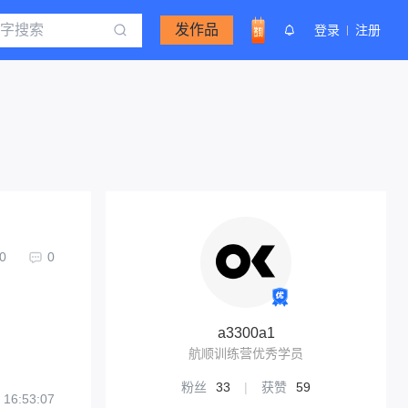
发作品
登录
注册
0
0
a3300a1
航顺训练营优秀学员
粉丝
33
|
获赞
59
 16:53:07