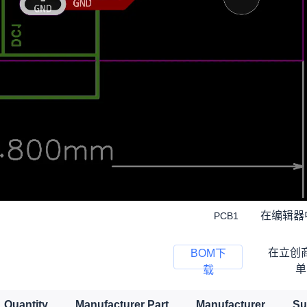
在编辑器
PCB1
在立创
BOM下
单
载
Quantity
Manufacturer Part
Manufacturer
Su