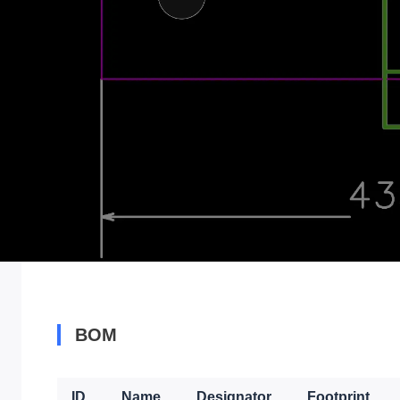
BOM
ID
Name
Designator
Footprint