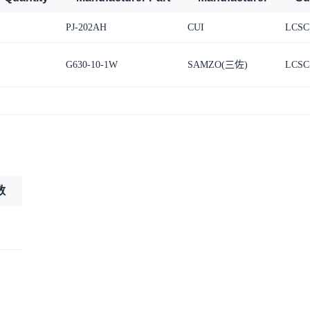
PJ-202AH
CUI
LCSC
G630-10-1W
SAMZO(三佐)
LCSC
数