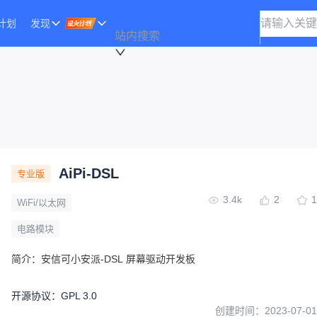
计划
发现
站内搜索
AiPi-DSL
专业版
3.4k
2
1
WiFi/以太网
电路模块
简介：
安信可小安派-DSL 屏幕驱动开发板
开源协议
：
GPL 3.0
创建时间：
2023-07-01