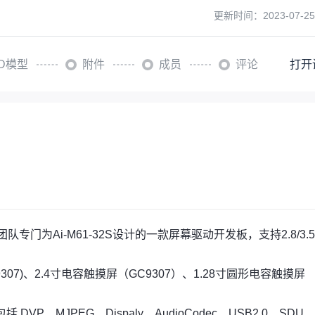
更新时间：
2023-07-25
3D模型
附件
成员
评论
打开
信可开源团队专门为Ai-M61-32S设计的一款屏幕驱动开发板，支持2.8/3.
。
07)、2.4寸电容触摸屏（GC9307）、1.28寸圆形电容触摸屏
DVP、MJPEG、Dispaly、AudioCodec、USB2.0、SD