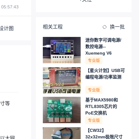
 05:57:43
相关工程
换一批
设计图
迷你数字可调电源/
数控电源--
Xuemeng V6
专业版
【星火计划】USB可
编程电源/功率监测
专业版
基于MAX5980和
5寸等
RTL8305芯片的
PoE交换机
专业版
【CW32】
32x32mm极限尺寸
U、以太网