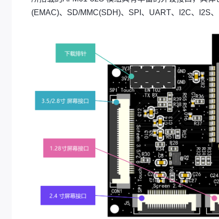
(EMAC)、SD/MMC(SDH)、SPI、UART、I2C、I2S