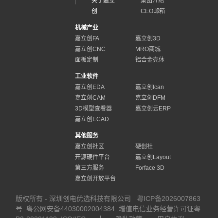
关于嘉立
集团介绍
创
CEO邮箱
机械产业
嘉立创FA
嘉立创3D
嘉立创CNC
MRO商城
面板定制
铝合金壳体
工业软件
嘉立创EDA
嘉立创Ican
嘉立创CAM
嘉立创DFM
3D模型查看器
嘉立创云ERP
嘉立创ECAD
其他服务
嘉立创社区
硬创社
开源硬件平台
嘉立创Layout
第三方服务
Forface 3D
嘉立创开放平台
版权所有 - 深圳创电优选科技有限公司
粤ICP备2026007863
号
粤公网安备44030002004384
增值电信业务经营许可证粤