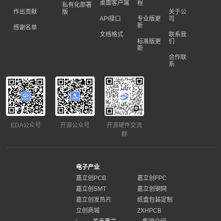
桌面客户端
程
私有化部署
作出贡献
版
关于公
API接口
专业版更
司
新
感谢名单
文档格式
联系我
标准版更
们
新
合作联
系
EDA公众号
开源公众号
开源硬件交流
群
电子产业
嘉立创PCB
嘉立创FPC
嘉立创SMT
嘉立创钢网
嘉立创发热片
纸盒包装定制
立创商城
ZXHPCB