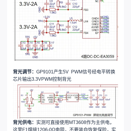
背光调节：
GP9101产生5V PWM信号经电平转换
芯片输出3.3VPWM控制背光
背光供电：
实测可直接使用MT3608作为主供电，
这里F1焊接1206-0Ω电阻，不要装自恢复保险，实