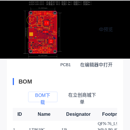
预览
在编辑器中打开
PCB1
BOM
在立创商城下
BOM下
单
载
ID
Name
Designator
Footprint
QFN-76_L9.0-
1
LT8619C
U9
W9.0-P0.40-