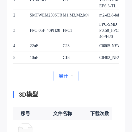
EP6.3-TL
2
SMTWEM250STR
M1,M3,M2,M4
m2-d2.8-bd4.4
FPC-SMD_40P-
3
FPC-05F-40PH20
FPC1
P0.50_FPC-05F-
40PH20
4
22uF
C23
C0805-NEW
5
10uF
C18
C0402_NEW
展开
3D模型
序号
文件名称
下载次数