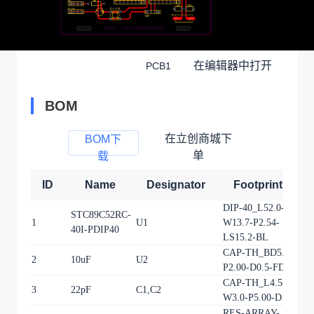
在编辑器中打开
PCB1
BOM
在立创商城下
BOM下
单
载
ID
Name
Designator
Footprint
DIP-40_L52.0-
STC89C52RC-
1
U1
W13.7-P2.54-
1
40I-PDIP40
LS15.2-BL
CAP-TH_BD5.0-
2
10uF
U2
1
P2.00-D0.5-FD-1
CAP-TH_L4.5-
3
22pF
C1,C2
2
W3.0-P5.00-D1.2
RES-ARRAY-