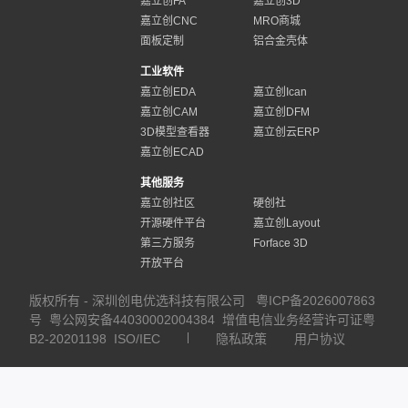
嘉立创FA
嘉立创3D
嘉立创CNC
MRO商城
面板定制
铝合金壳体
工业软件
嘉立创EDA
嘉立创Ican
嘉立创CAM
嘉立创DFM
3D模型查看器
嘉立创云ERP
嘉立创ECAD
其他服务
嘉立创社区
硬创社
开源硬件平台
嘉立创Layout
第三方服务
Forface 3D
开放平台
版权所有 - 深圳创电优选科技有限公司
粤ICP备2026007863
号
粤公网安备44030002004384
增值电信业务经营许可证粤
B2-20201198
ISO/IEC
隐私政策
用户协议