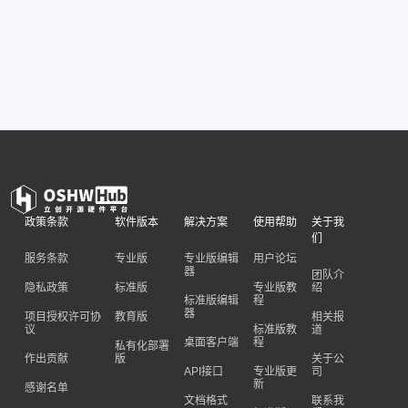
政策条款
软件版本
解决方案
使用帮助
关于我
们
服务条款
专业版
专业版编辑
用户论坛
器
团队介
隐私政策
标准版
专业版教
绍
标准版编辑
程
器
项目授权许可协
教育版
相关报
议
标准版教
道
桌面客户端
程
私有化部署
作出贡献
版
关于公
API接口
专业版更
司
新
感谢名单
文档格式
联系我