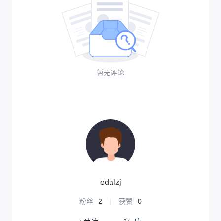
暂无评论
edalzj
粉丝
2
|
获赞
0