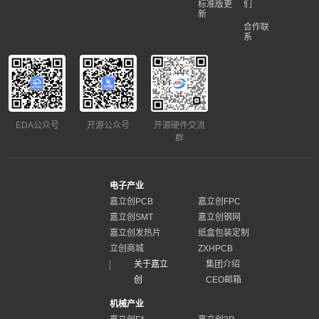
标准版更
们
新
合作联
系
EDA公众号
开源公众号
开源硬件交流
群
电子产业
嘉立创PCB
嘉立创FPC
嘉立创SMT
嘉立创钢网
嘉立创发热片
纸盒包装定制
立创商城
ZXHPCB
关于嘉立
集团介绍
创
CEO邮箱
机械产业