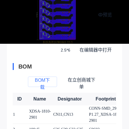
预览
在编辑器中打开
2.5*6
BOM
在立创商城下
BOM下
单
载
ID
Name
Designator
Footprint
CONN-SMD_29P-
XDSA-1810-
1
CN11,CN13
P1.27_XDSA-1810-
2
2901
2901