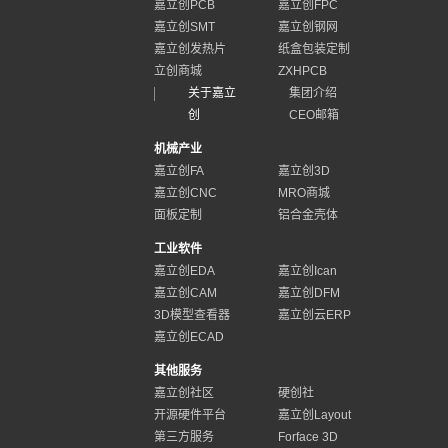
嘉立创PCB
嘉立创FPC
嘉立创SMT
嘉立创钢网
嘉立创发热片
纸盒包装定制
立创商城
ZXHPCB
关于嘉立
集团介绍
创
CEO邮箱
机械产业
嘉立创FA
嘉立创3D
嘉立创CNC
MRO商城
面板定制
铝合金壳体
工业软件
嘉立创EDA
嘉立创Ican
嘉立创CAM
嘉立创DFM
3D模型查看器
嘉立创云ERP
嘉立创ECAD
其他服务
嘉立创社区
硬创社
开源硬件平台
嘉立创Layout
第三方服务
Forface 3D