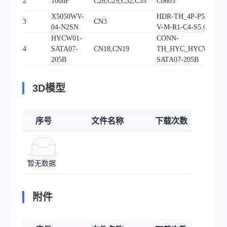
2
100nF
C26,C29,C32,C35
C0603
4
X5050WV-
HDR-TH_4P-P5.08-
3
CN3
1
04-N2SN
V-M-R1-C4-S5.08
HYCW01-
CONN-
4
SATA07-
CN18,CN19
TH_HYC_HYCW01-
2
205B
SATA07-205B
3D模型
序号
文件名称
下载次数
暂无数据
附件