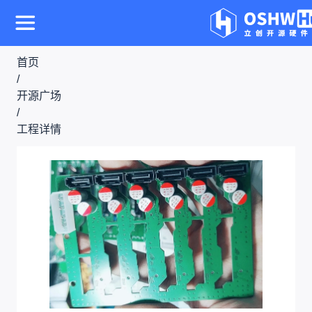
首页
/
开源广场
/
工程详情