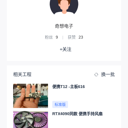
奇想电子
粉丝
9
|
获赞
23
+关注
相关工程
换一批
便携T12 -主板616
标准版
RTX4090同款 便携手持风扇