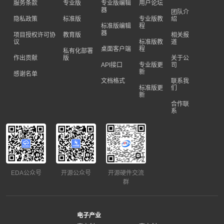
服务条款
专业版
专业版编辑
用户论坛
器
团队介
隐私政策
标准版
专业版教
绍
标准版编辑
程
器
项目授权许可协
教育版
相关报
议
标准版教
道
桌面客户端
程
私有化部署
作出贡献
版
关于公
API接口
专业版更
司
新
感谢名单
文档格式
联系我
标准版更
们
新
合作联
系
EDA公众号
开源公众号
开源硬件交流
群
电子产业