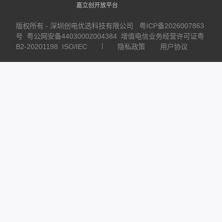
嘉立创开放平台
版权所有 - 深圳创电优选科技有限公司
粤ICP备2026007863
号
粤公网安备44030002004384
增值电信业务经营许可证粤
B2-20201198
ISO/IEC
隐私政策
用户协议