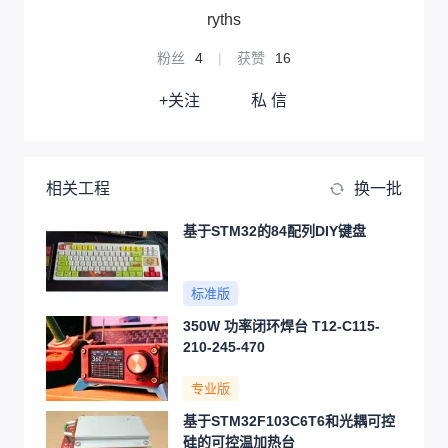
ryths
粉丝
4
|
获赞
16
+关注
私 信
相关工程
换一批
基于STM32的84配列DIY键盘
标准版
350W 功率闭环焊台 T12-C115-
210-245-470
专业版
基于STM32F103C6T6和光耦可控
硅的可控温加热台