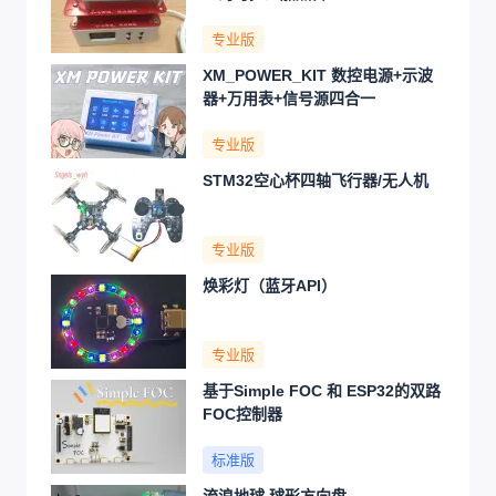
专业版
XM_POWER_KIT 数控电源+示波
器+万用表+信号源四合一
专业版
STM32空心杯四轴飞行器/无人机
专业版
焕彩灯（蓝牙API）
专业版
基于Simple FOC 和 ESP32的双路
FOC控制器
标准版
流浪地球 球形方向盘