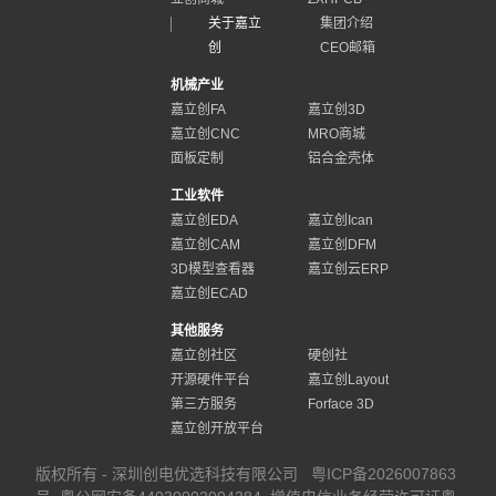
关于嘉立
集团介绍
创
CEO邮箱
机械产业
嘉立创FA
嘉立创3D
嘉立创CNC
MRO商城
面板定制
铝合金壳体
工业软件
嘉立创EDA
嘉立创Ican
嘉立创CAM
嘉立创DFM
3D模型查看器
嘉立创云ERP
嘉立创ECAD
其他服务
嘉立创社区
硬创社
开源硬件平台
嘉立创Layout
第三方服务
Forface 3D
嘉立创开放平台
版权所有 - 深圳创电优选科技有限公司
粤ICP备2026007863