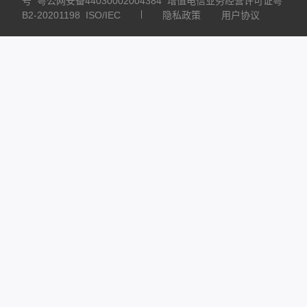
号
粤公网安备44030002004384
增值电信业务经营许可证粤
B2-20201198
ISO/IEC
隐私政策
用户协议