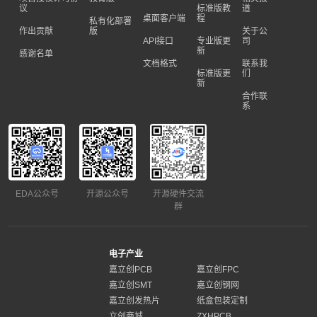
议
标准版教
道
桌面客户端
程
私有化部署
作出贡献
版
关于公
API接口
专业版更
司
新
感谢名单
文档格式
联系我
标准版更
们
新
合作联
系
EDA公众号
开源公众号
开源硬件交流
群
电子产业
嘉立创PCB
嘉立创FPC
嘉立创SMT
嘉立创钢网
嘉立创发热片
纸盒包装定制
立创商城
ZXHPCB