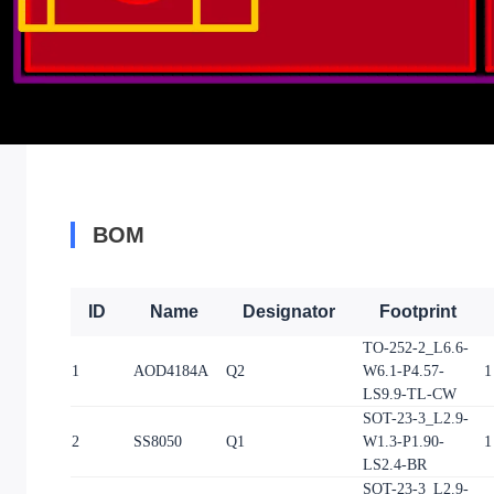
BOM
ID
Name
Designator
Footprint
TO-252-2_L6.6-
1
AOD4184A
Q2
W6.1-P4.57-
1
LS9.9-TL-CW
SOT-23-3_L2.9-
2
SS8050
Q1
W1.3-P1.90-
1
LS2.4-BR
SOT-23-3_L2.9-