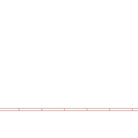
！
！
！