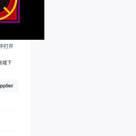
中打开
商城下
pplier
Supplier Part
C99124
C916392