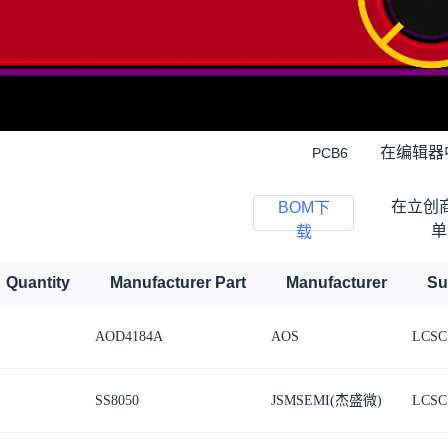
在编辑器
PCB6
在立创
BOM下
单
载
Quantity
Manufacturer Part
Manufacturer
Su
AOD4184A
AOS
LCSC
SS8050
JSMSEMI(杰盛微)
LCSC