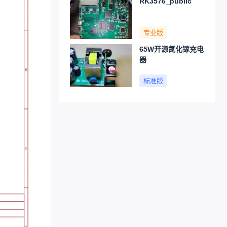
RK3576_public
专业版
65W开源氮化镓充电
器
标准版