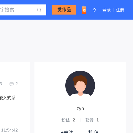
发作品
登录
注册
3
2
嵌入式系
zyh
粉丝
2
|
获赞
1
 11:54:42
+关注
私 信