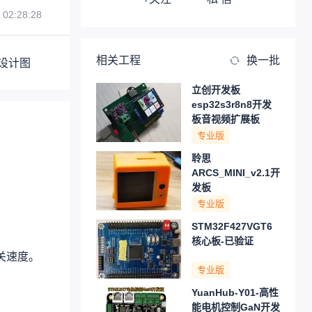
 02:28:28
相关工程
换一批
设计图
立创开发板
esp32s3r8n8开发
板音视频扩展板
专业版
聆思
ARCS_MINI_v2.1开
发板
专业版
STM32F427VGT6
核心板-已验证
开关速度。
专业版
YuanHub-Y01-高性
能电机控制GaN开发