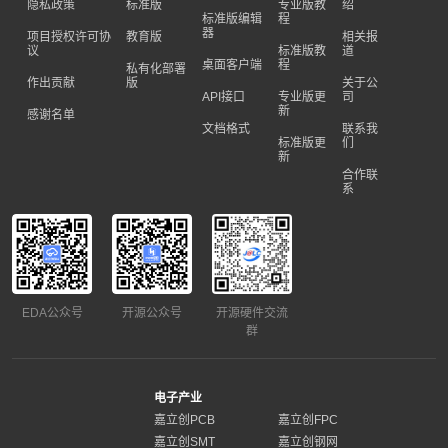
隐私政策
标准版
专业版教
绍
标准版编辑
程
器
项目授权许可协
教育版
相关报
议
标准版教
道
桌面客户端
程
私有化部署
作出贡献
版
关于公
API接口
专业版更
司
新
感谢名单
文档格式
联系我
标准版更
们
新
合作联
系
EDA公众号
开源公众号
开源硬件交流
群
电子产业
嘉立创PCB
嘉立创FPC
嘉立创SMT
嘉立创钢网