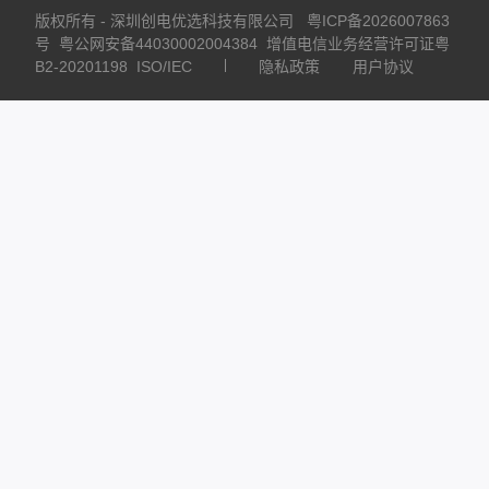
版权所有 - 深圳创电优选科技有限公司
粤ICP备2026007863
号
粤公网安备44030002004384
增值电信业务经营许可证粤
B2-20201198
ISO/IEC
隐私政策
用户协议