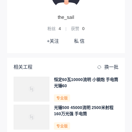
the_sail
粉丝
4
|
获赞
0
+关注
私 信
相关工程
换一批
恒定60瓦10000流明 小钢炮 手电筒
光锤60
专业版
光锤500 45000流明 2500米射程
160万光强 手电筒
专业版