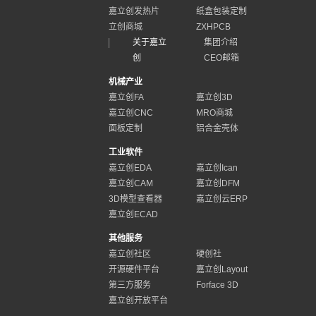
嘉立创发热片
纸盒包装定制
立创商城
ZXHPCB
关于嘉立
集团介绍
创
CEO邮箱
机械产业
嘉立创FA
嘉立创3D
嘉立创CNC
MRO商城
面板定制
铝合金壳体
工业软件
嘉立创EDA
嘉立创Ican
嘉立创CAM
嘉立创DFM
3D模型查看器
嘉立创云ERP
嘉立创ECAD
其他服务
嘉立创社区
硬创社
开源硬件平台
嘉立创Layout
第三方服务
Forface 3D
嘉立创开放平台