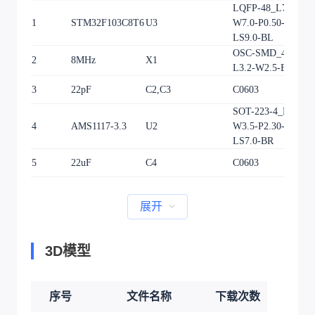
LQFP-48_L7.0-
1
STM32F103C8T6
U3
W7.0-P0.50-
1
LS9.0-BL
OSC-SMD_4P-
2
8MHz
X1
1
L3.2-W2.5-BL
3
22pF
C2,C3
C0603
2
SOT-223-4_L6.5-
4
AMS1117-3.3
U2
W3.5-P2.30-
1
LS7.0-BR
5
22uF
C4
C0603
1
展开
3D模型
序号
文件名称
下载次数