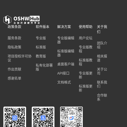
政策条款
软件版本
解决方案
使用帮助
关于我
们
服务条款
专业版
专业版编辑
用户论坛
器
团队介
隐私政策
标准版
专业版教
绍
标准版编辑
程
器
项目授权许可协
教育版
相关报
议
标准版教
道
桌面客户端
程
私有化部署
作出贡献
版
关于公
API接口
专业版更
司
新
感谢名单
文档格式
联系我
标准版更
们
新
合作联
系