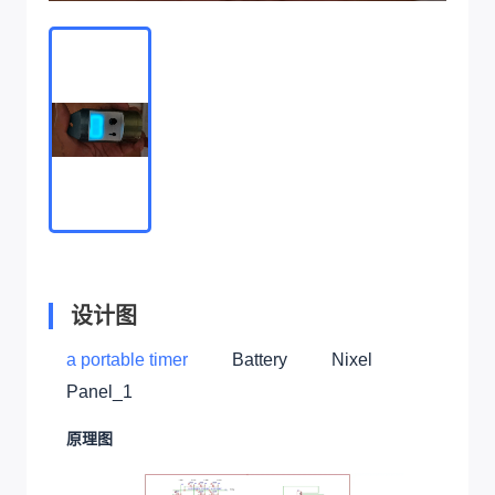
设计图
a portable timer
Battery
Nixel
Panel_1
原理图