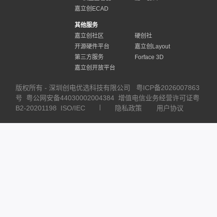
嘉立创ECAD
其他服务
嘉立创社区
硬创社
开源硬件平台
嘉立创Layout
第三方服务
Forface 3D
嘉立创开放平台
版权所有 - 深圳创电优选科技有限公司
粤ICP备2026007863
号
粤公网安备44030002004384
增值电信业务经营许可证粤
B2-20201198
ISO/IEC
隐私政策
用户协议