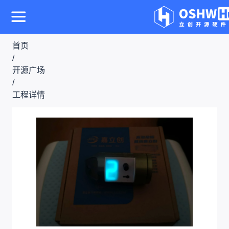
首页
/
开源广场
/
工程详情