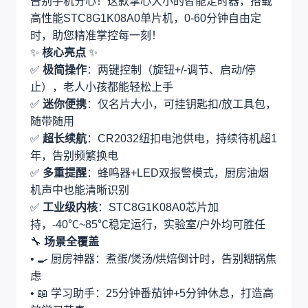
告别手机分心！这款掌心大小的智能定时器，搭载
高性能STC8G1K08A0单片机，0-60分钟自由定
时，助您精准掌控每一刻！
✨ ‌
核心亮点
‌ ✨
✅ ‌
极简操作
‌：两键控制（旋钮+/-调节、启动/停
止），老人小孩都能轻松上手
✅ ‌
迷你便携
‌：仅名片大小，可挂钥匙扣/放工具包，
随带随用
✅ ‌
超长续航
‌：CR2032纽扣电池供电，持续待机超1
年，告别频繁换电
✅ ‌
多重提醒
‌：蜂鸣器+LED双报警模式，厨房油烟
机声中也能清晰识别
✅ ‌
工业级内核
‌：STC8G1K08A0芯片加
持，-40℃~85℃稳定运行，实验室/户外均可胜任
🔧 ‌
场景全覆盖
• 🍳 厨房神器：煮蛋/煲汤/烘焙倒计时，告别糊锅焦
虑
• 📖 学习助手：25分钟番茄钟+5分钟休息，打造高