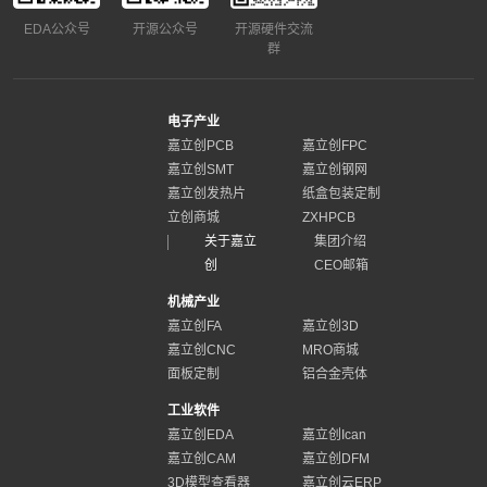
EDA公众号
开源公众号
开源硬件交流
群
电子产业
嘉立创PCB
嘉立创FPC
嘉立创SMT
嘉立创钢网
嘉立创发热片
纸盒包装定制
立创商城
ZXHPCB
关于嘉立
集团介绍
创
CEO邮箱
机械产业
嘉立创FA
嘉立创3D
嘉立创CNC
MRO商城
面板定制
铝合金壳体
工业软件
嘉立创EDA
嘉立创Ican
嘉立创CAM
嘉立创DFM
3D模型查看器
嘉立创云ERP