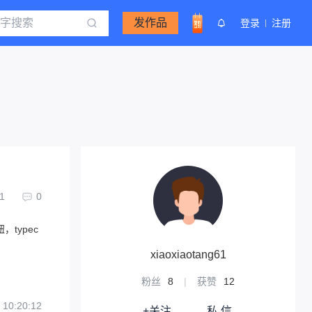
发作品
登录
注册
1
0
，typec
xiaoxiaotang61
粉丝
8
|
获赞
12
 10:20:12
+关注
私 信