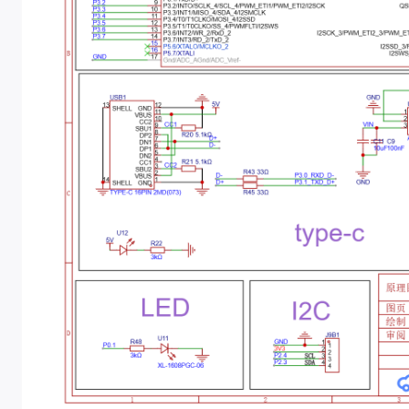
串口通信接口
提供
RXD
和
TXD
信号，用于串口调试（对应 P3.
串口数据线分别通过 33Ω 电阻（R43、R44
其他引脚扩展
所有未分配的 GPIO 均通过扩展引脚排针引