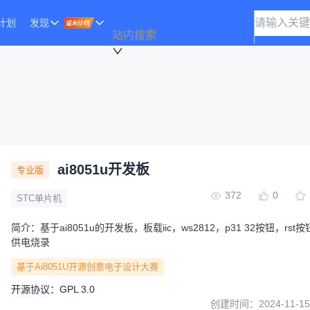
计划
发现
站内搜索
ai8051u开发板
专业版
372
0
STC单片机
简介：
基于ai8051u的开发板，板载iic，ws2812，p31 32按钮，rst按钮
供电烧录
基于Ai8051U开源创意电子设计大赛
开源协议
：
GPL 3.0
创建时间：
2024-11-15