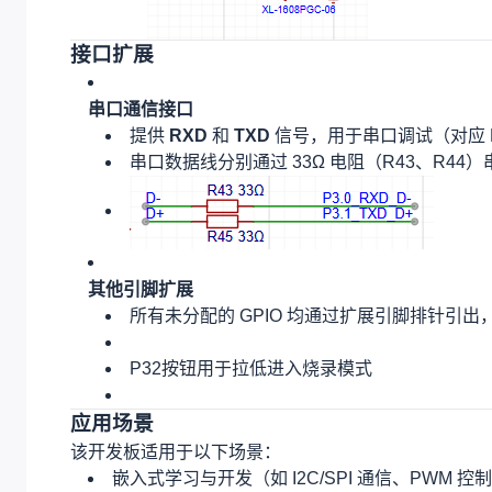
I2C 接口
提供 I2C 扩展接口（J9B1），支持外接传
SCL 和 SDA
引脚分别通过 P2.2 和 P2.3 
RGB LED 模块
使用一颗外部控制的 RGB LED 灯，通过