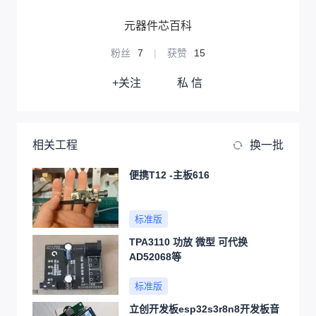
元器件芯百科
粉丝
7
|
获赞
15
+关注
私 信
相关工程
换一批
便携T12 -主板616
标准版
TPA3110 功放 微型 可代换
AD52068等
标准版
立创开发板esp32s3r8n8开发板音