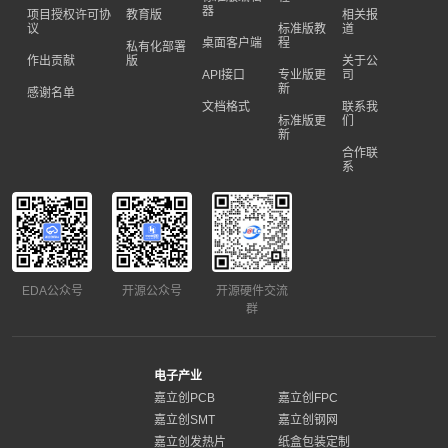
器
项目授权许可协
教育版
相关报
议
标准版教
道
桌面客户端
程
私有化部署
作出贡献
版
关于公
API接口
专业版更
司
新
感谢名单
文档格式
联系我
标准版更
们
新
合作联
系
EDA公众号
开源公众号
开源硬件交流
群
电子产业
嘉立创PCB
嘉立创FPC
嘉立创SMT
嘉立创钢网
嘉立创发热片
纸盒包装定制