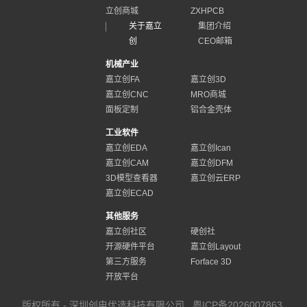
立创商城
ZXHPCB
关于嘉立
集团介绍
创
CEO邮箱
机械产业
嘉立创FA
嘉立创3D
嘉立创CNC
MRO商城
面板定制
铝合金壳体
工业软件
嘉立创EDA
嘉立创Ican
嘉立创CAM
嘉立创DFM
3D模型查看器
嘉立创云ERP
嘉立创ECAD
其他服务
嘉立创社区
硬创社
开源硬件平台
嘉立创Layout
第三方服务
Forface 3D
开放平台
版权所有 - 深圳创电优选科技有限公司
粤ICP备2026007863