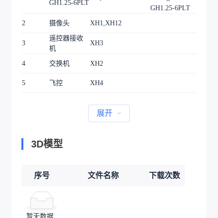
GH1.25-6PLT
GH1.25-6PLT
2
摄像头
XH1,XH12
2
遥控器接收
3
XH3
1
机
4
交换机
XH2
1
5
飞控
XH4
1
展开
3D模型
序号
文件名称
下载次数
暂无数据