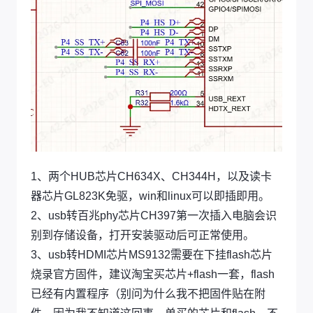
1、两个HUB芯片CH634X、CH344H，以及读卡
器芯片GL823K免驱，win和linux可以即插即用。
2、usb转百兆phy芯片CH397第一次插入电脑会识
别到存储设备，打开安装驱动后可正常使用。
3、usb转HDMI芯片MS9132需要在下挂flash芯片
烧录官方固件，建议淘宝买芯片+flash一套，flash
已经有内置程序（别问为什么我不把固件贴在附