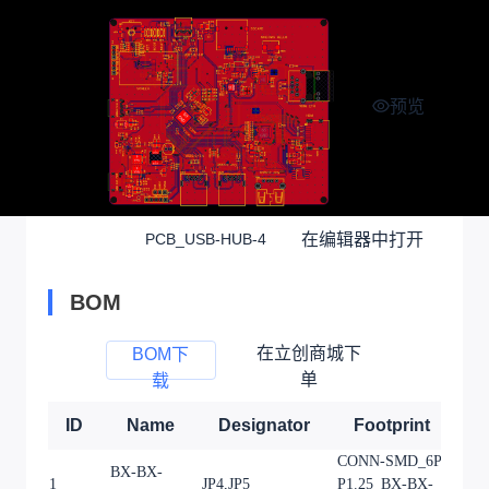
预览
在编辑器中打开
PCB_USB-HUB-4
BOM
在立创商城下
BOM下
单
载
ID
Name
Designator
Footprint
Q
CONN-SMD_6P-
BX-BX-
1
JP4,JP5
P1.25_BX-BX-
2