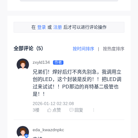
在
登录
或
注册
后才可以进行评论操作
全部评论（
5
）
按时间排序
|
按热度排序
zxyld134
作者
兄弟们！焊好后灯不亮先别急，我调用立
创的LED，这个封装是反的！！把LED调
过来试试！！PD那边的肖特基二极管也
是！！
2026-01-12 02:32:08
3
楼
点赞
回复
eda_kwazdnpkc