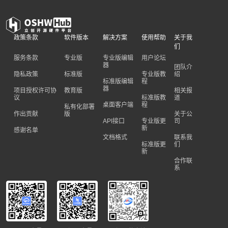
政策条款
软件版本
解决方案
使用帮助
关于我
们
服务条款
专业版
专业版编辑
用户论坛
器
团队介
隐私政策
标准版
专业版教
绍
标准版编辑
程
器
项目授权许可协
教育版
相关报
议
标准版教
道
桌面客户端
程
私有化部署
作出贡献
版
关于公
API接口
专业版更
司
新
感谢名单
文档格式
联系我
标准版更
们
新
合作联
系