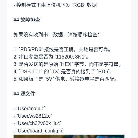
- 控制模式下由上位机下发 `RGB` 数据
## 故障排查
如果没有收到串口数据，请按顺序检查：
1. `PD5/PD6` 接线是否正确，共地是否可靠。
2. 串口参数是否为 `115200, 8N1`。
3. 是否发送的是原始 `HEX` 字节，而不是字符串。
4. `USB-TTL` 的 `TX` 是否真的接到了 `PD6`。
5. 如果板子是 `5V` 供电，转换器电平是否匹配。
## 源文件
- `User/main.c`
- `User/ws2812.c`
- `User/ch32v00x_it.c`
- `User/board_config.h`