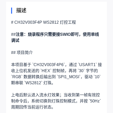
描述
# CH32V003F4P WS2812 灯控工程
##
注意：烧录程序只需要接SWIO即可，使用单线
调试
## 项目简介
本项目基于 `CH32V003F4P6`，通过 `USART1` 接
收上位机发送的 `HEX` 控制帧，再将 `30` 字节的
`RGB` 数据转换后输出到 `SPI1_MOSI`，驱动 `10`
颗串联 `WS2812` 灯珠。
上电后默认进入流水灯效果；当收到第一帧有效控
制命令后，系统切换到灯珠控制模式，并按 `50Hz`
周期回传当前运行状态。