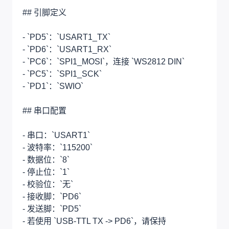
## 引脚定义
- `PD5`：`USART1_TX`
- `PD6`：`USART1_RX`
- `PC6`：`SPI1_MOSI`，连接 `WS2812 DIN`
- `PC5`：`SPI1_SCK`
- `PD1`：`SWIO`
## 串口配置
- 串口：`USART1`
- 波特率：`115200`
- 数据位：`8`
- 停止位：`1`
- 校验位：`无`
- 接收脚：`PD6`
- 发送脚：`PD5`
- 若使用 `USB-TTL TX -> PD6`，请保持