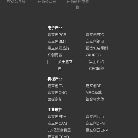
EDA公众号
开源公众号
开源硬件交流
群
电子产业
嘉立创PCB
嘉立创FPC
嘉立创SMT
嘉立创钢网
嘉立创发热片
纸盒包装定制
立创商城
ZXHPCB
关于嘉立
集团介绍
创
CEO邮箱
机械产业
嘉立创FA
嘉立创3D
嘉立创CNC
MRO商城
面板定制
铝合金壳体
工业软件
嘉立创EDA
嘉立创Ican
嘉立创CAM
嘉立创DFM
3D模型查看器
嘉立创云ERP
嘉立创ECAD