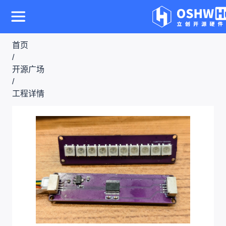
首页
/
开源广场
/
工程详情