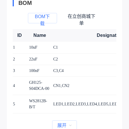
BOM
在立创商城下
BOM下
单
载
ID
Name
Designator
1
10uF
C1
2
22uF
C2
3
100nF
C3,C4
GH125-
4
CN1,CN2
S04DCA-00
WS2812B-
5
LED1,LED2,LED3,LED4,LED5,LED6,LED
B/T
展开