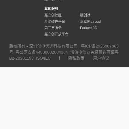
其他服务
嘉立创社区
硬创社
开源硬件平台
嘉立创Layout
第三方服务
Forface 3D
嘉立创开放平台
版权所有 - 深圳创电优选科技有限公司
粤ICP备2026007863
号
粤公网安备44030002004384
增值电信业务经营许可证粤
B2-20201198
ISO/IEC
隐私政策
用户协议