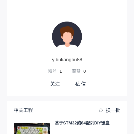
yibuliangbu88
粉丝
1
|
获赞
0
+关注
私 信
相关工程
换一批
基于STM32的84配列DIY键盘