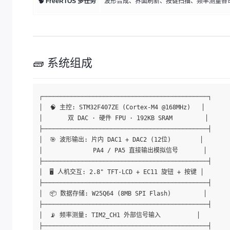
🧠 FreeRTOS 多任务
波形合成、界面刷新、按键扫描、频率测量各
🧱 系统组成
┌──────────────────────────────────────────────┐

│  🧠 主控: STM32F407ZE (Cortex-M4 @168MHz)   │

│       双 DAC · 硬件 FPU · 192KB SRAM         │

├──────────────────────────────────────────────┤

│  🎯 波形输出: 片内 DAC1 + DAC2 (12位)        │

│              PA4 / PA5 直接输出模拟信号       │

├──────────────────────────────────────────────┤

│  🖥️ 人机交互: 2.8" TFT-LCD + EC11 旋钮 + 按键 │

├──────────────────────────────────────────────┤

│  📦 数据存储: W25Q64 (8MB SPI Flash)         │

├──────────────────────────────────────────────┤

│  📡 频率测量: TIM2_CH1 外部信号输入          │

├──────────────────────────────────────────────┤
