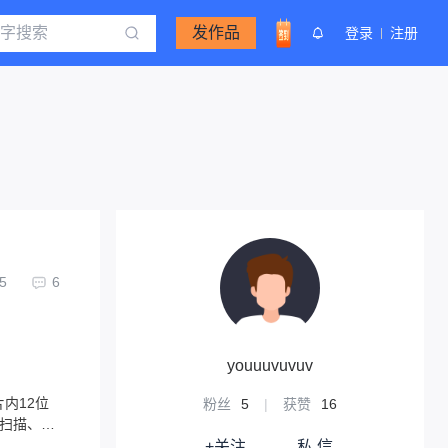
发作品
登录
注册
5
6
youuuvuvuv
片内12位
粉丝
5
|
获赞
16
数扫描、频
+关注
私 信