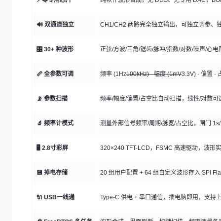
🔊 双通道独立
CH1/CH2 两路完全独立输出，可独立调参
🎛️ 30+ 种波形
正弦/方波/三角/锯齿/脉冲/指数/对数/噪声/心
📏 全参数可调
频率 (1Hz
100kHz) · 幅度 (1mV
3.3V) · 偏
📡 参数扫描
频率/幅度/偏置/占空比自动扫描，线性/对数可
🔬 频率计模式
测量外部信号频率/周期/脉宽/占空比，闸门 1s/
🖥️ 2.8寸彩屏
320×240 TFT-LCD，FSMC 高速驱动，波
💾 掉电存储
20 组用户配置 + 64 组自定义波形存入 SPI F
🔌 USB一线通
Type-C 供电 + 串口通信，插电脑即用，支