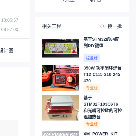
 13:05:57
相关工程
换一批
 08:57:00
基于STM32的84配
列DIY键盘
设计图
标准版
350W 功率闭环焊台
T12-C115-210-245-
470
专业版
基于
STM32F103C6T6
和光耦可控硅的可控
温加热台
专业版
XM_POWER_KIT