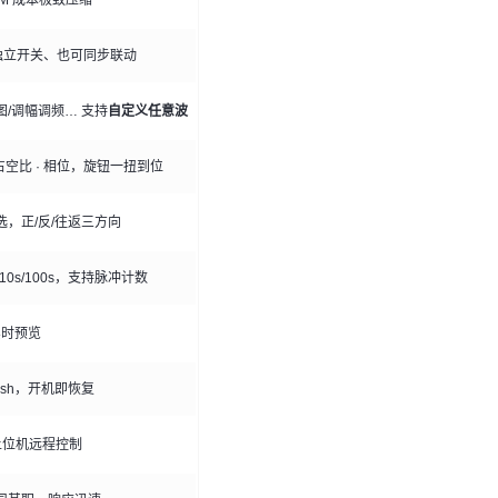
、独立开关、也可同步联动
电图/调幅调频… 支持
自定义任意波
置 · 占空比 · 相位，旋钮一扭到位
选，正/反/往返三方向
10s/100s，支持脉冲计数
形实时预览
lash，开机即恢复
持上位机远程控制