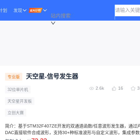
计划
发现
站内搜索
天空星-信号发生器
专业版
2.6k
16
3
32位单片机
天空星开发板
立创大赛
简介：
基于STM32F407ZE开发的双通道函数/任意波形发生器，通过
DAC直接软件合成波形，支持30+种标准波形与自定义波形，集成参
率计功能。