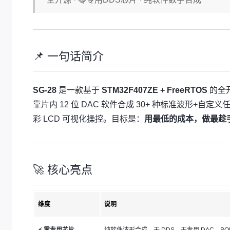
📌 一句话简介
SG-28
是一款基于
STM32F407ZE + FreeRTOS
的全开
靠片内 12 位 DAC 软件合成 30+ 种标准波形+自
彩 LCD 可视化操控。目标是：
用最低的成本，做最趁
🚀 核心亮点
维度
说明
⚡ 零专用芯片
纯软件波形合成，无 DDS、无专用 DAC，B