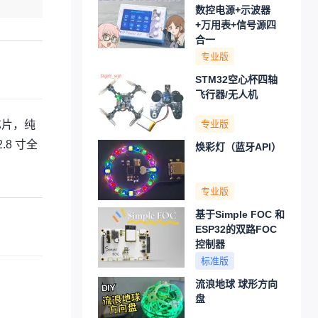
数控电源+示波器
+万用表+信号源四
合一
专业版
STM32空心杯四轴
飞行器/无人机
芯片，纯
专业版
.8 寸全
焕彩灯（蓝牙API）
专业版
基于Simple FOC 和
ESP32的双路FOC
控制器
标准版
流浪地球 球形方向
盘