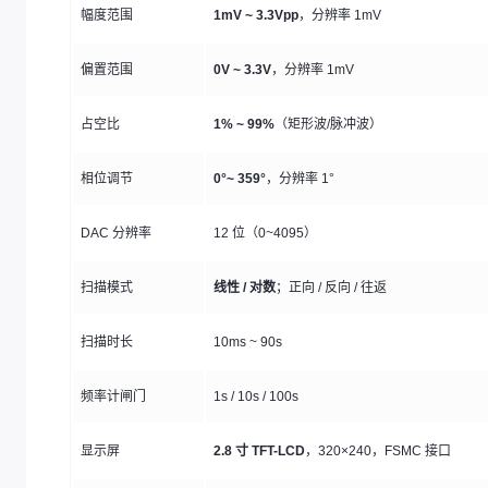
幅度范围
1mV ~ 3.3Vpp
，分辨率 1mV
偏置范围
0V ~ 3.3V
，分辨率 1mV
占空比
1% ~ 99%
（矩形波/脉冲波）
相位调节
0°~ 359°
，分辨率 1°
DAC 分辨率
12 位（0~4095）
扫描模式
线性 / 对数
；正向 / 反向 / 往返
扫描时长
10ms ~ 90s
频率计闸门
1s / 10s / 100s
显示屏
2.8 寸 TFT-LCD
，320×240，FSMC 接口