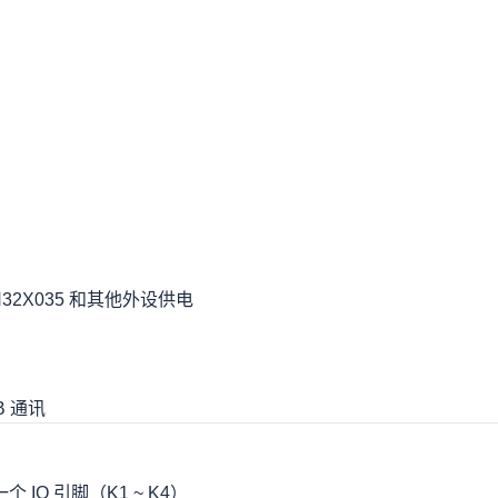
CH32X035 和其他外设供电
B 通讯
 IO 引脚（K1 ~ K4）