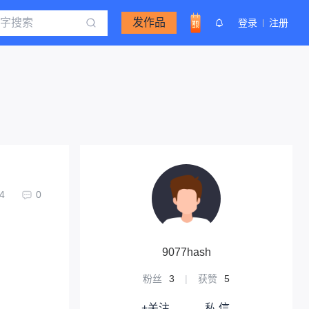
发作品
登录
注册
4
0
9077hash
粉丝
3
|
获赞
5
+关注
私 信