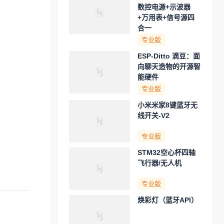
数控电源+示波器
+万用表+信号源四
合一
专业版
ESP-Ditto 滴豆：面
向聊天造物的开源智
能硬件
专业版
小米米家8键蓝牙无
线开关-V2
专业版
STM32空心杯四轴
飞行器/无人机
专业版
焕彩灯（蓝牙API）