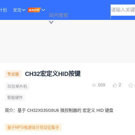
计划
发现
站内搜索
CH32宏定义HID按键
专业版
509
2
32位单片机
智能硬件
简介：
基于 CH32X035G8U6 微控制器的 宏定义 HID 键盘
基于MPS电源设计项目征集令