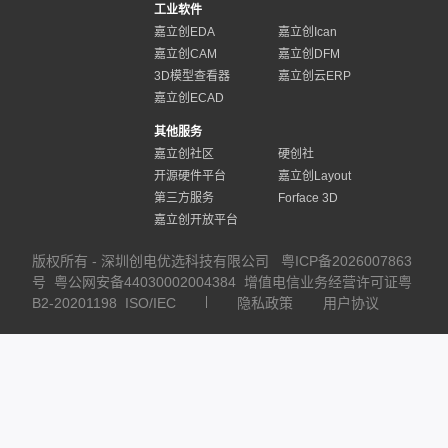
工业软件
嘉立创EDA
嘉立创Ican
嘉立创CAM
嘉立创DFM
3D模型查看器
嘉立创云ERP
嘉立创ECAD
其他服务
嘉立创社区
硬创社
开源硬件平台
嘉立创Layout
第三方服务
Forface 3D
嘉立创开放平台
版权所有 - 深圳创电优选科技有限公司
粤ICP备2026007863
号
粤公网安备44030002004384
增值电信业务经营许可证粤
B2-20201198
ISO/IEC
隐私政策
用户协议