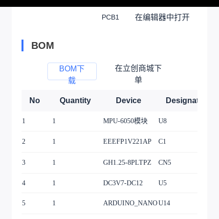
在编辑器中打开
PCB1
BOM
在立创商城下
BOM下
单
载
No
Quantity
Device
Designator
1
1
MPU-6050模块
U8
2
1
EEEFP1V221AP
C1
3
1
GH1.25-8PLTPZ
CN5
4
1
DC3V7-DC12
U5
5
1
ARDUINO_NANO
U14