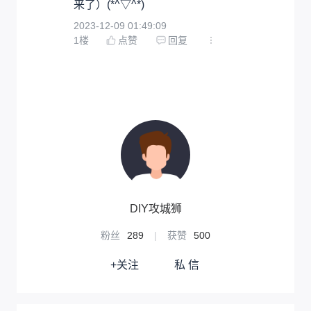
来了）(*^▽^*)
2023-12-09 01:49:09
1
楼
点赞
回复
DIY攻城狮
粉丝
289
|
获赞
500
+关注
私 信