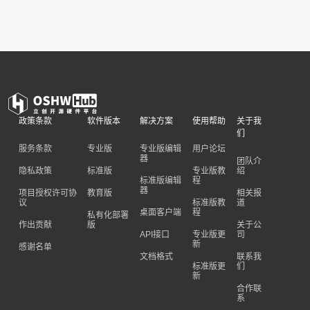
政策条款
软件版本
解决方案
使用帮助
关于我
们
服务条款
专业版
专业版编辑
用户论坛
器
团队介
隐私政策
标准版
专业版教
绍
标准版编辑
程
器
项目授权许可协
教育版
相关报
议
标准版教
道
桌面客户端
程
私有化部署
作出贡献
版
关于公
API接口
专业版更
司
新
感谢名单
文档格式
联系我
标准版更
们
新
合作联
系