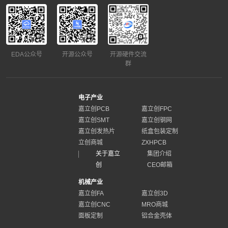
EDA公众号
开源公众号
开源硬件交流
群
电子产业
嘉立创PCB
嘉立创FPC
嘉立创SMT
嘉立创钢网
嘉立创发热片
纸盒包装定制
立创商城
ZXHPCB
关于嘉立
集团介绍
创
CEO邮箱
机械产业
嘉立创FA
嘉立创3D
嘉立创CNC
MRO商城
面板定制
铝合金壳体