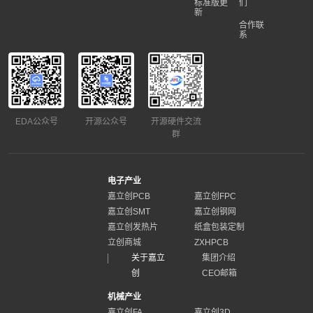
标准版更
们
新
合作联
系
EDA公众号
开源公众号
开源硬件交流
群
电子产业
嘉立创PCB
嘉立创FPC
嘉立创SMT
嘉立创钢网
嘉立创发热片
纸盒包装定制
立创商城
ZXHPCB
关于嘉立
集团介绍
创
CEO邮箱
机械产业
嘉立创FA
嘉立创3D