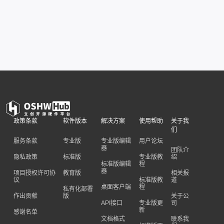
政策条款
软件版本
解决方案
使用帮助
关于我
们
服务条款
专业版
专业版编辑
用户论坛
器
团队介
隐私政策
标准版
专业版教
绍
标准版编辑
程
器
项目授权许可协
教育版
相关报
议
标准版教
道
桌面客户端
程
私有化部署
作出贡献
版
关于公
API接口
专业版更
司
新
感谢名单
文档格式
联系我