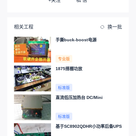
+关注
私 信
相关工程
换一批
手撕buck-boost电源
专业版
1875搭棚功放
标准版
直流低压加热台 DC/Mini
标准版
基于SC8902QDHR小功率后备UPS