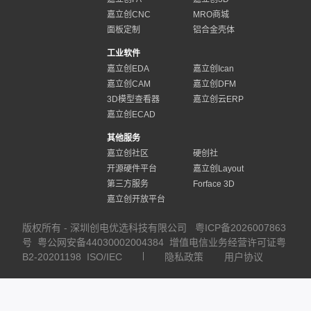
嘉立创CNC
MRO商城
面板定制
铝合金壳体
工业软件
嘉立创EDA
嘉立创Ican
嘉立创CAM
嘉立创DFM
3D模型查看器
嘉立创云ERP
嘉立创ECAD
其他服务
嘉立创社区
硬创社
开源硬件平台
嘉立创Layout
第三方服务
Forface 3D
嘉立创开放平台
版权所有 - 深圳创电优选科技有限公司
粤ICP备2026007863
号
粤公网安备44030002004384
增值电信业务经营许可证粤
B2-20201198
ISO/IEC
隐私政策
用户协议