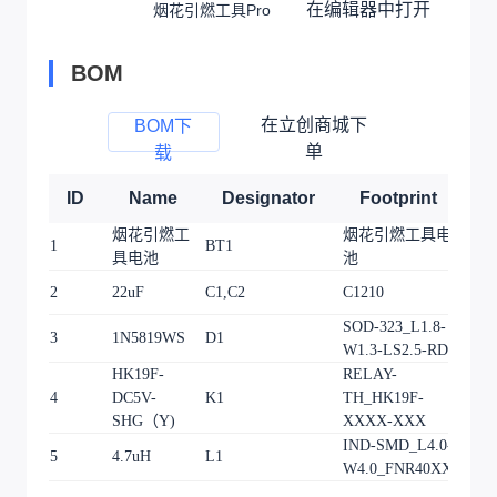
在编辑器中打开
烟花引燃工具Pro
BOM
在立创商城下
BOM下
单
载
ID
Name
Designator
Footprint
Q
烟花引燃工
烟花引燃工具电
1
BT1
1
具电池
池
2
22uF
C1,C2
C1210
2
SOD-323_L1.8-
3
1N5819WS
D1
1
W1.3-LS2.5-RD
HK19F-
RELAY-
4
DC5V-
K1
TH_HK19F-
1
SHG（Y)
XXXX-XXX
IND-SMD_L4.0-
5
4.7uH
L1
1
W4.0_FNR40XXS