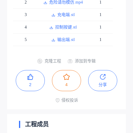
2
危险请勿模仿.mp4
1
3
充电端.stl
1
4
控制按键.stl
1
5
输出端.stl
1
克隆工程
添加到专辑
2
4
分享
侵权投诉
工程成员