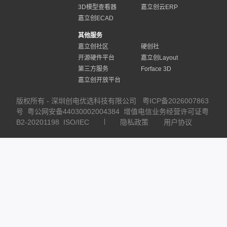
3D模型查看器
嘉立创云ERP
嘉立创ECAD
其他服务
嘉立创社区
硬创社
开源硬件平台
嘉立创Layout
第三方服务
Forface 3D
嘉立创开放平台
版权所有 - 深圳创电优选科技有限公司
粤ICP备2026007863
号
粤公网安备44030002004384
增值电信业务经营许可证粤
B2-20201198
ISO/IEC
隐私政策
用户协议