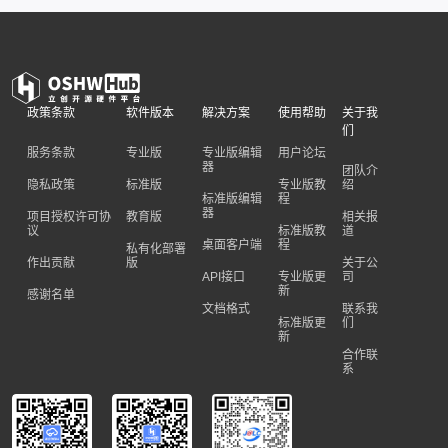
政策条款
软件版本
解决方案
使用帮助
关于我
们
服务条款
专业版
专业版编辑
用户论坛
器
团队介
隐私政策
标准版
专业版教
绍
标准版编辑
程
器
项目授权许可协
教育版
相关报
议
标准版教
道
桌面客户端
程
私有化部署
作出贡献
版
关于公
API接口
专业版更
司
新
感谢名单
文档格式
联系我
标准版更
们
新
合作联
系