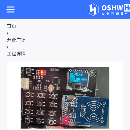
首页
/
开源广场
/
工程详情