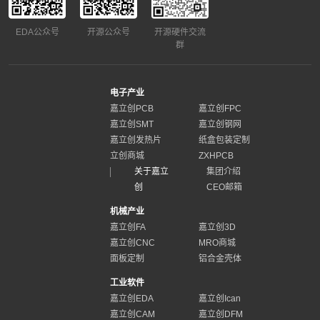
EDA公众号
开源公众号
开源硬件交流
群
电子产业
嘉立创PCB
嘉立创FPC
嘉立创SMT
嘉立创钢网
嘉立创发热片
纸盒包装定制
立创商城
ZXHPCB
关于嘉立
集团介绍
创
CEO邮箱
机械产业
嘉立创FA
嘉立创3D
嘉立创CNC
MRO商城
面板定制
铝合金壳体
工业软件
嘉立创EDA
嘉立创Ican
嘉立创CAM
嘉立创DFM