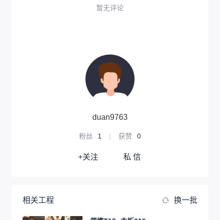
暂无评论
duan9763
粉丝
1
|
获赞
0
+关注
私 信
相关工程
换一批