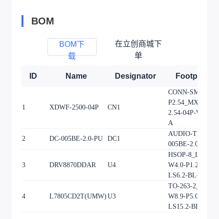
BOM
在立创商城下
BOM下
单
载
ID
Name
Designator
Footprint
CONN-SMD_4P-
P2.54_MXXH-
1
XDWF-2500-04P
CN1
2.54-04P-WT1-0-
A
AUDIO-TH_DC-
2
DC-005BE-2.0-PU
DC1
005BE-2.0-PU
HSOP-8_L5.0-
3
DRV8870DDAR
U4
W4.0-P1.27-
LS6.2-BL-EP
TO-263-2_L10.1-
4
L7805CD2T(UMW)
U3
W8.9-P5.08-
LS15.2-BL