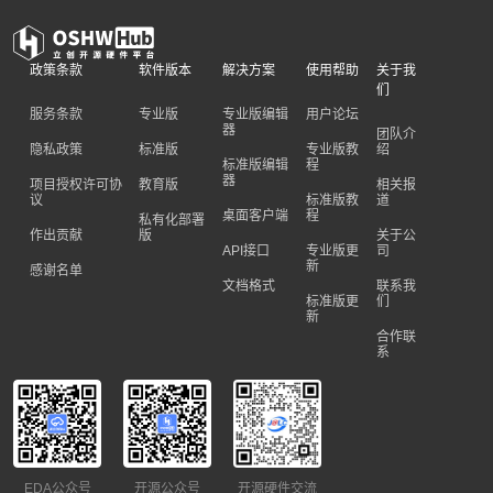
政策条款
软件版本
解决方案
使用帮助
关于我
们
服务条款
专业版
专业版编辑
用户论坛
器
团队介
隐私政策
标准版
专业版教
绍
标准版编辑
程
器
项目授权许可协
教育版
相关报
议
标准版教
道
桌面客户端
程
私有化部署
作出贡献
版
关于公
API接口
专业版更
司
新
感谢名单
文档格式
联系我
标准版更
们
新
合作联
系
EDA公众号
开源公众号
开源硬件交流