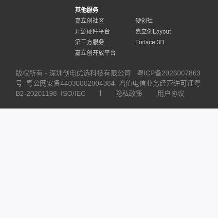
其他服务
嘉立创社区
硬创社
开源硬件平台
嘉立创Layout
第三方服务
Forface 3D
嘉立创开放平台
版权所有 - 深圳创电优选科技有限公司
粤ICP备2026007863
号
粤公网安备44030002004384
增值电信业务经营许可证粤
B2-20201198
ISO/IEC
隐私政策
用户协议