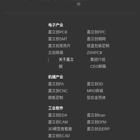
群
电子产业
嘉立创PCB
嘉立创FPC
嘉立创SMT
嘉立创钢网
嘉立创发热片
纸盒包装定制
立创商城
ZXHPCB
关于嘉立
集团介绍
创
CEO邮箱
机械产业
嘉立创FA
嘉立创3D
嘉立创CNC
MRO商城
面板定制
铝合金壳体
工业软件
嘉立创EDA
嘉立创Ican
嘉立创CAM
嘉立创DFM
3D模型查看器
嘉立创云ERP
嘉立创ECAD