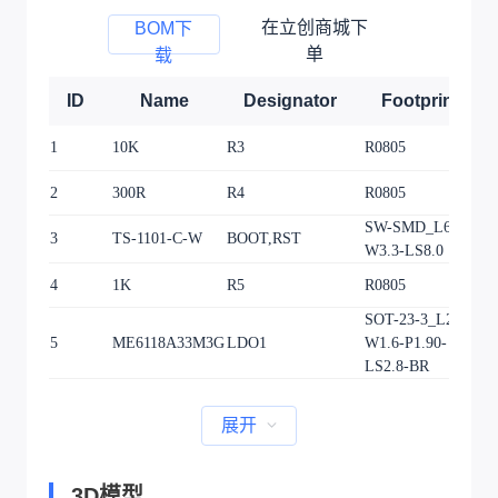
在立创商城下
BOM下
单
载
ID
Name
Designator
Footprint
1
10K
R3
R0805
1
2
300R
R4
R0805
1
SW-SMD_L6.0-
3
TS-1101-C-W
BOOT,RST
2
W3.3-LS8.0
4
1K
R5
R0805
1
SOT-23-3_L2.9-
5
ME6118A33M3G
LDO1
W1.6-P1.90-
1
LS2.8-BR
展开
3D模型