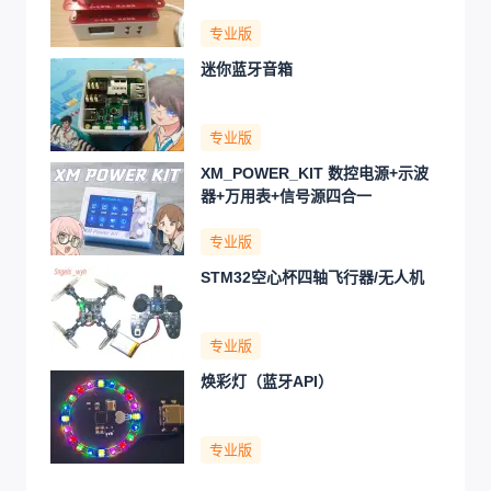
专业版
迷你蓝牙音箱
专业版
XM_POWER_KIT 数控电源+示波
器+万用表+信号源四合一
专业版
STM32空心杯四轴飞行器/无人机
专业版
焕彩灯（蓝牙API）
专业版