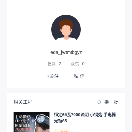
eda_jwtmtbgyz
粉丝
2
|
获赞
0
+关注
私 信
相关工程
换一批
恒定65瓦7000流明 小钢炮 手电筒
光锤65