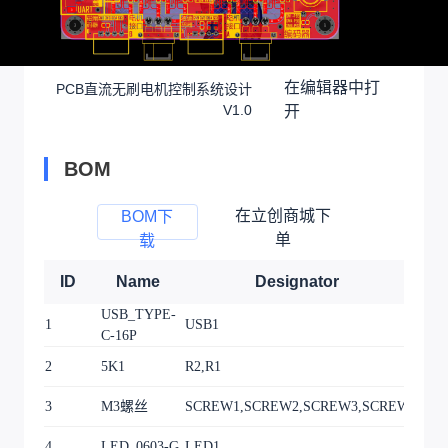
在编辑器中打
PCB直流无刷电机控制系统设计
V1.0
开
BOM
在立创商城下
BOM下
单
载
ID
Name
Designator
F
USB_TYPE-
USB
1
USB1
C-16P
16P
2
5K1
R2,R1
R06
3
M3螺丝
SCREW1,SCREW2,SCREW3,SCREW4
M3_
4
LED_0603-G
LED1
LED