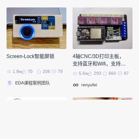
Screen-Lock智能屏锁
4轴CNC/3D打印主板，
支持蓝牙和Wifi，支持脱
机
1.8w
70
206
79
5.6w
293
660
97
EDA课程案例团队
renyufei