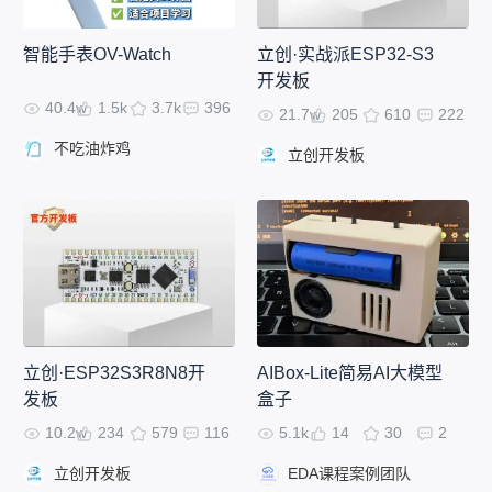
智能手表OV-Watch
立创·实战派ESP32-S3
开发板
40.4w
1.5k
3.7k
396
21.7w
205
610
222
不吃油炸鸡
立创开发板
立创·ESP32S3R8N8开
AIBox-Lite简易AI大模型
发板
盒子
10.2w
234
579
116
5.1k
14
30
2
立创开发板
EDA课程案例团队