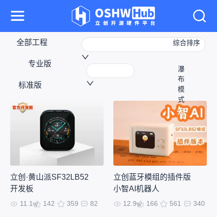
全部工程
综合排序
专业版
瀑
布
标准版
模
式
立创·黄山派SF32LB52
立创蓝牙模组的插件版
开发板
小智AI机器人
11.1w
142
359
82
12.9w
166
561
340