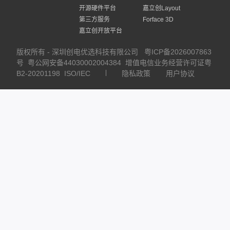
开源硬件平台
嘉立创Layout
第三方服务
Forface 3D
嘉立创开放平台
版权所有 - 深圳创电优选科技有限公司
粤ICP备2026007863
号
粤公网安备44030002004384
增值电信业务经营许可证粤
B2-20201198
ISO/IEC
隐私政策
用户协议