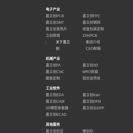
电子产业
嘉立创PCB
嘉立创FPC
嘉立创SMT
嘉立创钢网
嘉立创发热片
纸盒包装定制
立创商城
ZXHPCB
关于嘉立
集团介绍
创
CEO邮箱
机械产业
嘉立创FA
嘉立创3D
嘉立创CNC
MRO商城
面板定制
铝合金壳体
工业软件
嘉立创EDA
嘉立创Ican
嘉立创CAM
嘉立创DFM
3D模型查看器
嘉立创云ERP
嘉立创ECAD
其他服务
嘉立创社区
硬创社