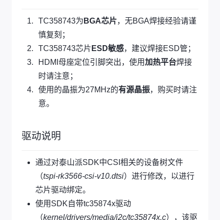
TC358743为
BGA芯片
，无BGA焊接经验请谨
慎复刻；
TC358743芯片
ESD敏感
，建议焊接ESD管；
HDMI母座定位引脚突出，使用
加热平台
焊接
时请注意；
使用的晶振为27MHz的
有源晶振
，购买时请注
意。
驱动说明
通过对泰山派SDK中CSI相关的设备树文件
（
tspi-rk3566-csi-v10.dtsi
）进行修改，以进行
芯片驱动绑定。
使用SDK自带tc35874x驱动
（
kernel/drivers/media/i2c/tc35874x.c
），该驱