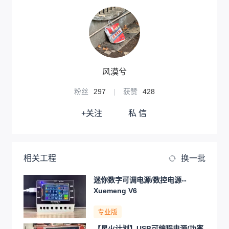
风漠兮
粉丝
297
|
获赞
428
+关注
私 信
相关工程
换一批
迷你数字可调电源/数控电源--
Xuemeng V6
专业版
【星火计划】USB可编程电源/功率