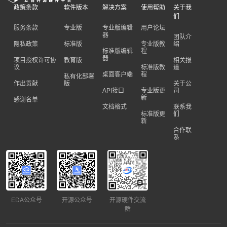
政策条款
软件版本
解决方案
使用帮助
关于我
们
服务条款
专业版
专业版编辑
用户论坛
器
团队介
隐私政策
标准版
专业版教
绍
标准版编辑
程
器
项目授权许可协
教育版
相关报
议
标准版教
道
桌面客户端
程
私有化部署
作出贡献
版
关于公
API接口
专业版更
司
新
感谢名单
文档格式
联系我
标准版更
们
新
合作联
系
EDA公众号
开源公众号
开源硬件交流
群