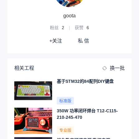
goota
粉丝
2
|
获赞
6
+关注
私 信
相关工程
换一批
基于STM32的84配列DIY键盘
标准版
350W 功率闭环焊台 T12-C115-
210-245-470
专业版