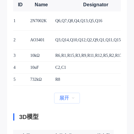
ID
Name
Designator
1
2N7002K
Q6,Q7,Q8,Q4,Q13,Q5,Q16
2
AO3401
Q3,Q14,Q10,Q12,Q2,Q9,Q1,Q11,Q15
3
10kΩ
R6,R1,R15,R3,R9,R11,R12,R5,R2,R17,R16,
4
10uF
C2,C1
5
732kΩ
R8
展开
3D模型