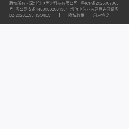
版权所有 - 深圳创电优选科技有限公司
粤ICP备2026007863
号
粤公网安备44030002004384
增值电信业务经营许可证粤
B2-20201198
ISO/IEC
隐私政策
用户协议