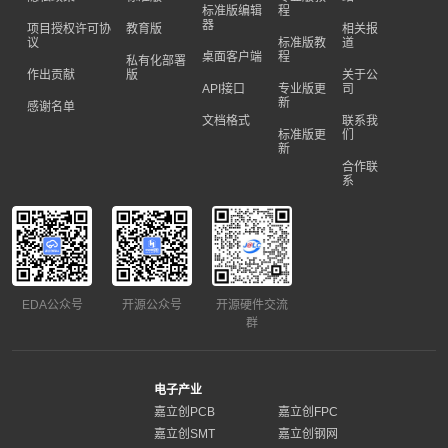
标准版编辑
程
器
项目授权许可协
教育版
相关报
议
标准版教
道
桌面客户端
程
私有化部署
作出贡献
版
关于公
API接口
专业版更
司
新
感谢名单
文档格式
联系我
标准版更
们
新
合作联
系
EDA公众号
开源公众号
开源硬件交流
群
电子产业
嘉立创PCB
嘉立创FPC
嘉立创SMT
嘉立创钢网