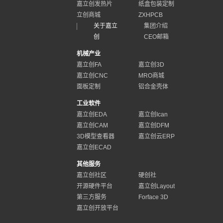
嘉立创发热片
纸盒包装定制
立创商城
ZXHPCB
关于嘉立
集团介绍
创
CEO邮箱
机械产业
嘉立创FA
嘉立创3D
嘉立创CNC
MRO商城
面板定制
铝合金壳体
工业软件
嘉立创EDA
嘉立创Ican
嘉立创CAM
嘉立创DFM
3D模型查看器
嘉立创云ERP
嘉立创ECAD
其他服务
嘉立创社区
硬创社
开源硬件平台
嘉立创Layout
第三方服务
Forface 3D
嘉立创开放平台