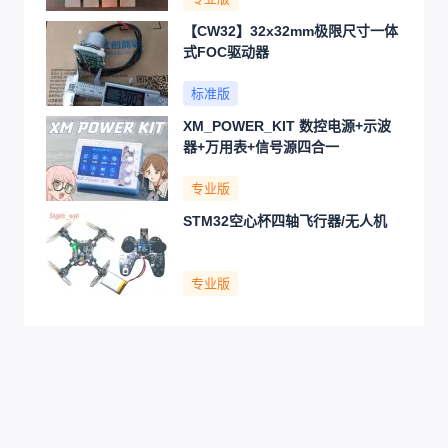
【CW32】32x32mm极限尺寸一体
式FOC驱动器
标准版
XM_POWER_KIT 数控电源+示波
器+万用表+信号源四合一
专业版
STM32空心杯四轴飞行器/无人机
专业版