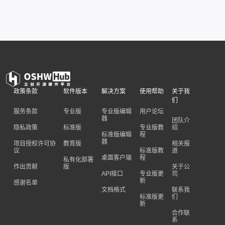
政策条款
软件版本
解决方案
使用帮助
关于我
们
服务条款
专业版
专业版编辑
用户论坛
器
团队介
隐私政策
标准版
专业版教
绍
标准版编辑
程
器
项目授权许可协
教育版
相关报
议
标准版教
道
桌面客户端
程
私有化部署
作出贡献
版
关于公
API接口
专业版更
司
新
感谢名单
文档格式
联系我
标准版更
们
新
合作联
系