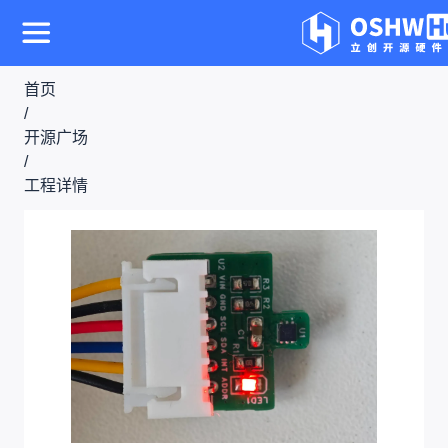
首页
/
开源广场
/
工程详情