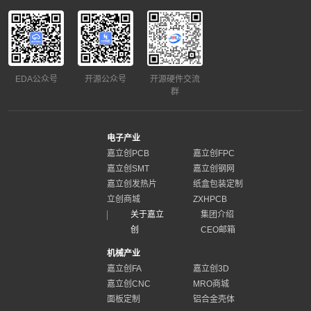
EDA公众号
开源公众号
开源硬件交流
群
电子产业
嘉立创PCB
嘉立创FPC
嘉立创SMT
嘉立创钢网
嘉立创发热片
纸盒包装定制
立创商城
ZXHPCB
关于嘉立
集团介绍
创
CEO邮箱
机械产业
嘉立创FA
嘉立创3D
嘉立创CNC
MRO商城
面板定制
铝合金壳体