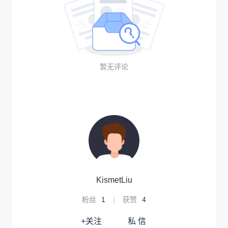
暂无评论
KismetLiu
粉丝
1
|
获赞
4
+关注
私 信