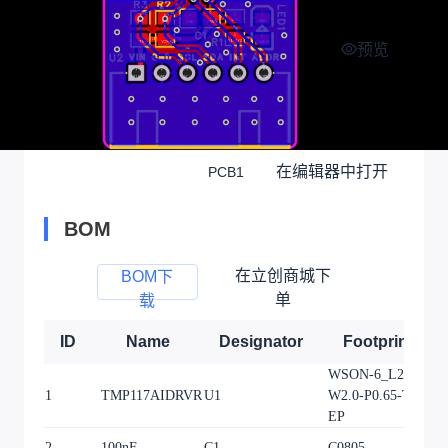
预览
在编辑器中打开
PCB1
BOM
在立创商城下
BOM下
单
载
ID
Name
Designator
Footprint
WSON-6_L2.0-
1
TMP117AIDRVR
U1
W2.0-P0.65-TL-
1
EP
2
100nF
C1
C0805
1