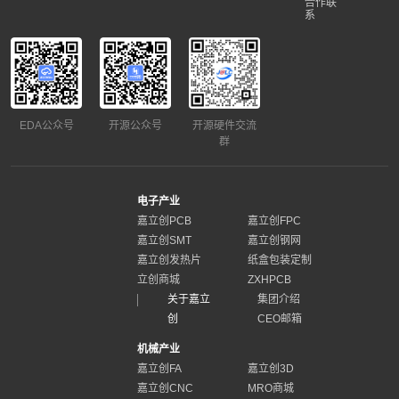
合作联
系
EDA公众号
开源公众号
开源硬件交流
群
电子产业
嘉立创PCB
嘉立创FPC
嘉立创SMT
嘉立创钢网
嘉立创发热片
纸盒包装定制
立创商城
ZXHPCB
关于嘉立
集团介绍
创
CEO邮箱
机械产业
嘉立创FA
嘉立创3D
嘉立创CNC
MRO商城