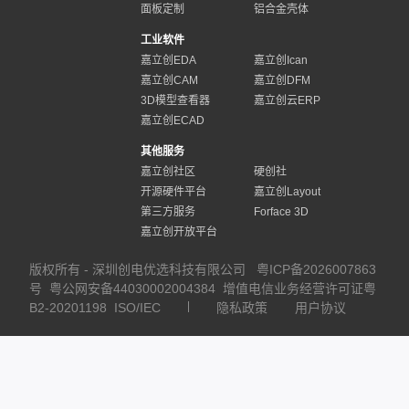
面板定制
铝合金壳体
工业软件
嘉立创EDA
嘉立创Ican
嘉立创CAM
嘉立创DFM
3D模型查看器
嘉立创云ERP
嘉立创ECAD
其他服务
嘉立创社区
硬创社
开源硬件平台
嘉立创Layout
第三方服务
Forface 3D
嘉立创开放平台
版权所有 - 深圳创电优选科技有限公司
粤ICP备2026007863
号
粤公网安备44030002004384
增值电信业务经营许可证粤
B2-20201198
ISO/IEC
隐私政策
用户协议