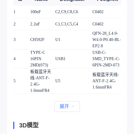
1
100nF
C2,C9,C8,C6
C0402
4
2
2.2uF
C1,C3,C5,C4
C0402
4
QFN-28_L4.0-
3
CH592F
U1
W4.0-P0.40-BL-
1
EP2.8
TYPE-C
USB-C-
4
16PIN
USB1
SMD_TYPE-C-
1
2MD(073)
6PIN-2MD-073
板载蓝牙天
板载蓝牙天线-
线-ANT-F-
5
U5
ANT-F-2.4G-
1
2.4G-
1.6mmFR4
1.6mmFR4
展开
3D模型