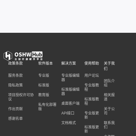
政策条款
软件版本
解决方案
使用帮助
关于我
们
服务条款
专业版
专业版编辑
用户论坛
器
团队介
隐私政策
标准版
专业版教
绍
标准版编辑
程
器
项目授权许可协
教育版
相关报
议
标准版教
道
桌面客户端
程
私有化部署
作出贡献
版
关于公
API接口
专业版更
司
新
感谢名单
文档格式
联系我
标准版更
们
新