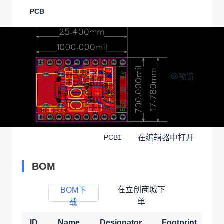
PCB
预览
在编辑器中打开
PCB1
BOM
在立创商城下
BOM下
单
载
ID
Name
Designator
Footprint
Q