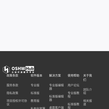
政策条款
软件版本
解决方案
使用帮助
关于我
们
服务条款
专业版
专业版编辑
用户论坛
器
团队介
隐私政策
标准版
专业版教
绍
标准版编辑
程
器
项目授权许可协
教育版
相关报
议
标准版教
道
桌面客户端
程
私有化部署