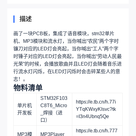
描述
画了一块PCB板，集成了语音模块，stm32单片
机、MP3模块和流水灯，当你喊出“农民”两个字时
镰刀对应的LED灯会亮起，当你喊出“工人”两个字
时锤子对应的LED灯会亮起，当你喊出“劳动人民最
光荣”的时候，会播放歌曲并且LED灯会随着音乐进
行流水灯闪烁，在LED灯闪烁时会击碎某些人的意
志！。
物料清单
STM32F103
https://e.tb.cn/h.77i
单片机
C8T6_Micro
YTqKWxyKIsvc?tk
开发板
_焊接（进
=I3n4Ubnq5Qe
口）
https://e.tb.cn/h.777
MP3模
MP3Player