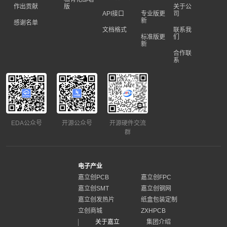
作出贡献
版
关于公
API接口
专业版更
司
新
感谢名单
文档格式
联系我
标准版更
们
新
合作联
系
EDA公众号
开源公众号
开源硬件交流
群
电子产业
嘉立创PCB
嘉立创FPC
嘉立创SMT
嘉立创钢网
嘉立创发热片
纸盒包装定制
立创商城
ZXHPCB
关于嘉立
集团介绍