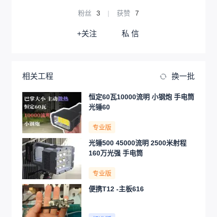
粉丝
3
|
获赞
7
+关注
私 信
相关工程
换一批
恒定60瓦10000流明 小钢炮 手电筒
光锤60
专业版
光锤500 45000流明 2500米射程
160万光强 手电筒
专业版
便携T12 -主板616