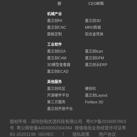
创
CEO邮箱
机械产业
嘉立创FA
嘉立创3D
嘉立创CNC
MRO商城
面板定制
铝合金壳体
工业软件
嘉立创EDA
嘉立创Ican
嘉立创CAM
嘉立创DFM
3D模型查看器
嘉立创云ERP
嘉立创ECAD
其他服务
嘉立创社区
硬创社
开源硬件平台
嘉立创Layout
第三方服务
Forface 3D
嘉立创开放平台
版权所有 - 深圳创电优选科技有限公司
粤ICP备2026007863
号
粤公网安备44030002004384
增值电信业务经营许可证粤
B2-20201198
ISO/IEC
隐私政策
用户协议