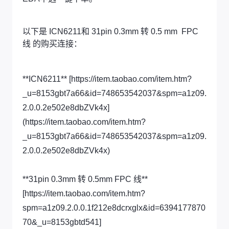
以下是 ICN6211和 31pin 0.3mm 转 0.5 mm FPC
线 的购买连接：
**ICN6211** [https://item.taobao.com/item.htm?
_u=8153gbt7a66&id=748653542037&spm=a1z09.
2.0.0.2e502e8dbZVk4x]
(https://item.taobao.com/item.htm?
_u=8153gbt7a66&id=748653542037&spm=a1z09.
2.0.0.2e502e8dbZVk4x)
**31pin 0.3mm 转 0.5mm FPC 线**
[https://item.taobao.com/item.htm?
spm=a1z09.2.0.0.1f212e8dcrxglx&id=6394177870
70&_u=8153gbtd541]