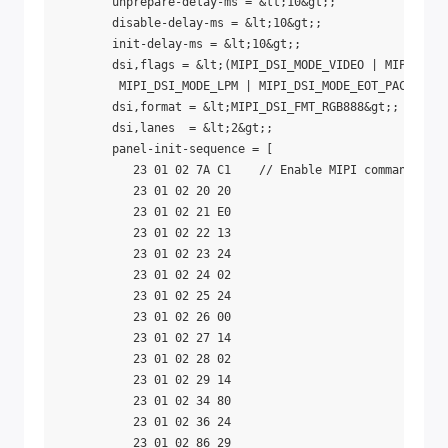
        unprepare-delay-ms = &lt;10&gt;;

        disable-delay-ms = &lt;10&gt;;

        init-delay-ms = &lt;10&gt;;

        dsi,flags = &lt;(MIPI_DSI_MODE_VIDEO | MIPI_DSI_
         MIPI_DSI_MODE_LPM | MIPI_DSI_MODE_EOT_PACKET)&g
        dsi,format = &lt;MIPI_DSI_FMT_RGB888&gt;;

        dsi,lanes  = &lt;2&gt;;

        panel-init-sequence = [

           23 01 02 7A C1    // Enable MIPI command conf
           23 01 02 20 20

           23 01 02 21 E0

           23 01 02 22 13

           23 01 02 23 24

           23 01 02 24 02

           23 01 02 25 24

           23 01 02 26 00

           23 01 02 27 14

           23 01 02 28 02

           23 01 02 29 14

           23 01 02 34 80

           23 01 02 36 24

           23 01 02 86 29
