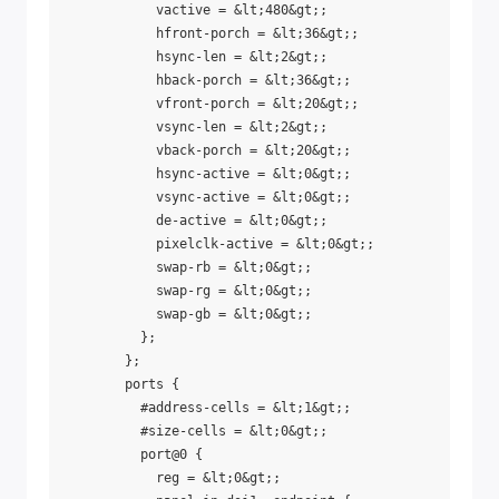
            vactive = &lt;480&gt;;

            hfront-porch = &lt;36&gt;;

            hsync-len = &lt;2&gt;;

            hback-porch = &lt;36&gt;;

            vfront-porch = &lt;20&gt;;

            vsync-len = &lt;2&gt;;

            vback-porch = &lt;20&gt;;

            hsync-active = &lt;0&gt;;

            vsync-active = &lt;0&gt;;

            de-active = &lt;0&gt;;

            pixelclk-active = &lt;0&gt;;

            swap-rb = &lt;0&gt;;

            swap-rg = &lt;0&gt;;

            swap-gb = &lt;0&gt;;

          };

        };

        ports {

          #address-cells = &lt;1&gt;;

          #size-cells = &lt;0&gt;;

          port@0 {

            reg = &lt;0&gt;;
