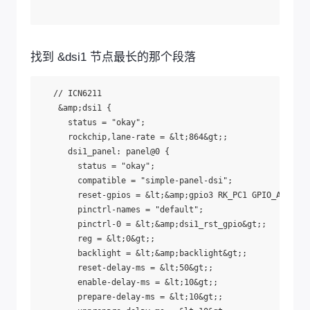
找到 &dsi1 节点最长的那个段落
   // ICN6211

    &amp;dsi1 {

      status = "okay";

      rockchip,lane-rate = &lt;864&gt;;

      dsi1_panel: panel@0 {

        status = "okay";

        compatible = "simple-panel-dsi";

        reset-gpios = &lt;&amp;gpio3 RK_PC1 GPIO_ACTIVE_
        pinctrl-names = "default";

        pinctrl-0 = &lt;&amp;dsi1_rst_gpio&gt;;

        reg = &lt;0&gt;;

        backlight = &lt;&amp;backlight&gt;;

        reset-delay-ms = &lt;50&gt;;

        enable-delay-ms = &lt;10&gt;;

        prepare-delay-ms = &lt;10&gt;;
