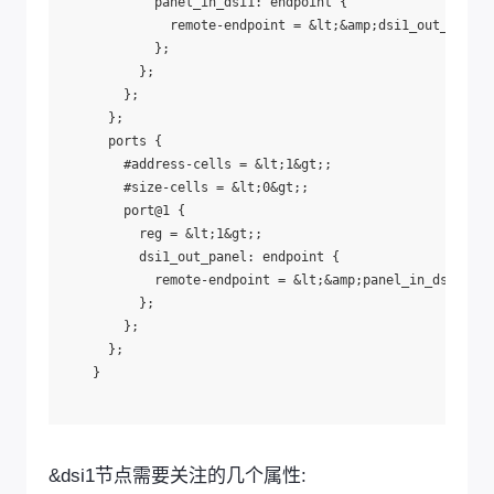
            panel_in_dsi1: endpoint {

              remote-endpoint = &lt;&amp;dsi1_out_panel&
            };

          };

        };

      };

      ports {

        #address-cells = &lt;1&gt;;

        #size-cells = &lt;0&gt;;

        port@1 {

          reg = &lt;1&gt;;

          dsi1_out_panel: endpoint {

            remote-endpoint = &lt;&amp;panel_in_dsi1&gt;
          };

        };

      };

    }

&dsi1节点需要关注的几个属性: