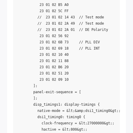
           23 01 02 B5 A0

           23 01 02 5C FF

          //  23 01 02 14 43  // Test mode

          //  23 01 02 2A 49  // Test mode

          //  23 01 02 2A 01  // DE Polarity

           23 01 02 56 92

           23 01 02 6B 73     // PLL DIV

           23 01 02 69 18     // PLL INT

           23 01 02 10 40

           23 01 02 11 88

           23 01 02 B6 20

           23 01 02 51 20

           23 01 02 09 10

        ];

        panel-exit-sequence = [

        ];

        disp_timings1: display-timings {

          native-mode = &lt;&amp;dsi1_timing0&gt;;

          dsi1_timing0: timing0 {

            clock-frequency = &lt;27000000&gt;;

            hactive = &lt;800&gt;;
