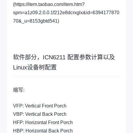
(https://item.taobao.com/item.htm?
spm=a1z09.2.0.0.1f212e8dcrxglx&id=6394177870
70&_u=8153gbtd541)
软件部分，ICN6211 配置参数计算以及
Linux设备树配置
缩写:
VFP: Vertical Front Porch
VBP: Vertical Back Porch
HFP: Horizontal Front Porch
HBP: Horizontal Back Porch