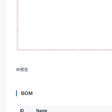
预览
BOM
ID
Name