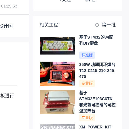
 01:29:53
相关工程
换一批
设计图
基于STM32的84配
列DIY键盘
标准版
350W 功率闭环焊台
T12-C115-210-245-
470
专业版
基于
发板进行
STM32F103C6T6
和光耦可控硅的可控
温加热台
专业版
XM_POWER_KIT