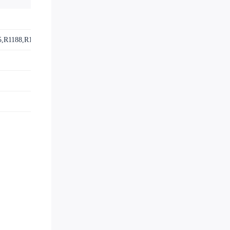
Test-Point-0.5mm
3
5,R1188,R1198
R0402
19
0402WGF4701TCE
SOT23-5
1
TLV62569DBVR
R0402
7
0402WGF1002TCE
R0402
2
0402WGF5101TCE