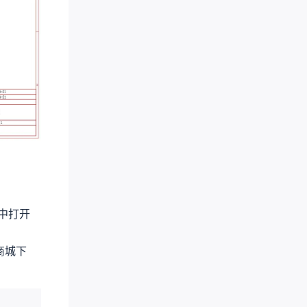
中打开
商城下
Footprint
Quantity
Manufacturer Par