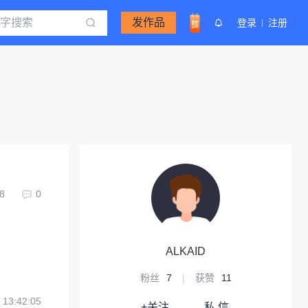
发作品
登录
注册
8
0
ALKAID
粉丝
7
|
获赞
11
 13:42:05
+关注
私 信