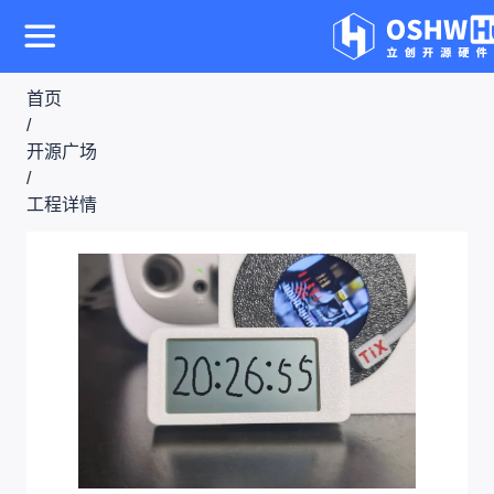
首页
/
开源广场
/
工程详情