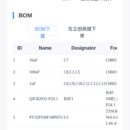
BOM
在立创商城下
BOM下
单
载
ID
Name
Designator
Footprin
1
10uF
C7
C0805
2
100nF
C8,C1,C5
C0603
3
1uF
C6,C9,C10,C11,C12,C13
C0603
BAT-
4
QJCR2032-P24.1
BAT1
SMD_QJCR20
P24.1
TSSOP-20_L6
5
PY32F030F18P6TU
U1
W4.4-P0.65-
LS6.4-BL