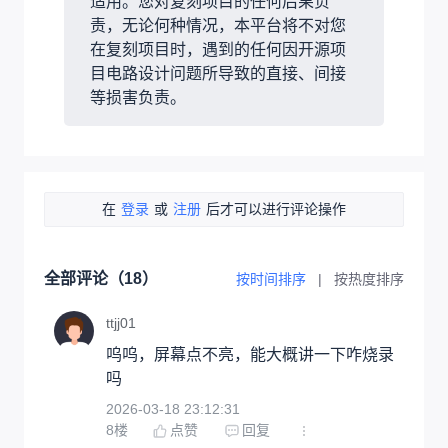
适用。您对复刻项目的任何后果负
责，无论何种情况，本平台将不对您
在复刻项目时，遇到的任何因开源项
目电路设计问题所导致的直接、间接
等损害负责。
在
登录
或
注册
后才可以进行评论操作
全部评论（
18
）
按时间排序
|
按热度排序
ttjj01
呜呜，屏幕点不亮，能大概讲一下咋烧录
吗
2026-03-18 23:12:31
8
楼
点赞
回复