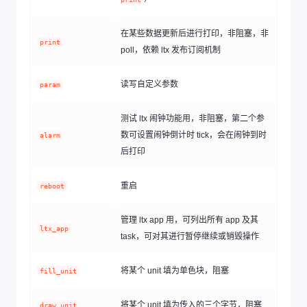
在某些数据更新后进行打印，非阻塞，非
print
poll，依赖 ltx 发布订阅机制
读写自定义参数
param
测试 ltx 闹钟功能用，非阻塞，第二个参
数可设置闹钟倒计时 tick，会在闹钟到时
alarm
后打印
重启
reboot
管理 ltx app 用，可列出所有 app 及其
ltx_app
task，可对其进行暂停继续或销毁操作
将某个 unit 填为单色块，阻塞
fill_unit
将某个 unit 填为传入的三个字节，阻塞
draw_unit