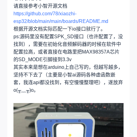
请直接参考小智开源文档
https://github.com/78/xiaozhi-
esp32/blob/main/main/boards/README.md
根据开源文档实际匹配一下io接口就行了。
ps:源码里没有配置SPK_SD接口（也许配置了，没
找到），需要在初始化音频解码器的时候在软件中
配置拉高，或者直接在电路里把MAX98357A芯片
的SD_MODE引脚接到3.3v
其实本来是想在arduino上自己写的，但越写越多，
坚持不下去了（主要是小智ai源码各种虚函数嵌
套，我连api都没找到，有空慢慢整理吧），遂放弃
o(╥﹏╥)o。