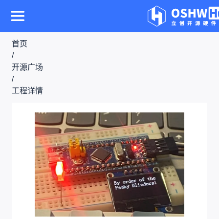
首页
/
开源广场
/
工程详情