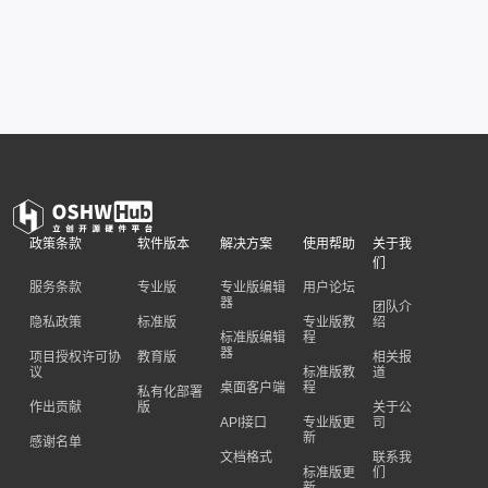
政策条款
软件版本
解决方案
使用帮助
关于我
们
服务条款
专业版
专业版编辑
用户论坛
器
团队介
隐私政策
标准版
专业版教
绍
标准版编辑
程
器
项目授权许可协
教育版
相关报
议
标准版教
道
桌面客户端
程
私有化部署
作出贡献
版
关于公
API接口
专业版更
司
新
感谢名单
文档格式
联系我
标准版更
们