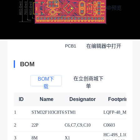
预览
在编辑器中打开
PCB1
BOM
在立创商城下
BOM下
单
载
ID
Name
Designator
Footprint
1
STM32F103C8T6
STM1
LQFP-48_M
1
2
22P
C6,C7,C9,C10
C0603
4
HC-49S_L10.8-
3
8M
X1
1