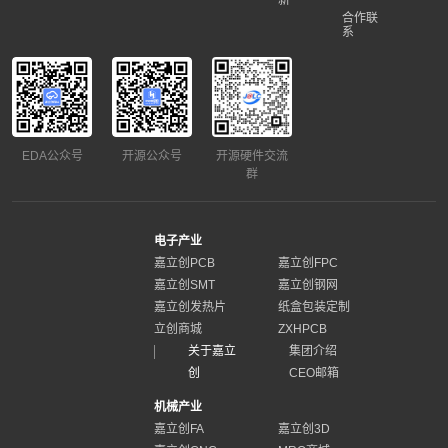
新
合作联
系
EDA公众号
开源公众号
开源硬件交流
群
电子产业
嘉立创PCB
嘉立创FPC
嘉立创SMT
嘉立创钢网
嘉立创发热片
纸盒包装定制
立创商城
ZXHPCB
关于嘉立
集团介绍
创
CEO邮箱
机械产业
嘉立创FA
嘉立创3D