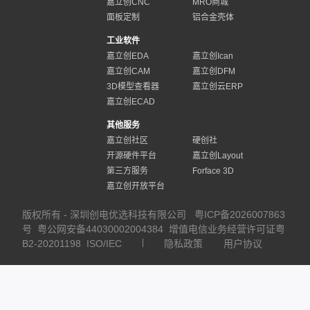
嘉立创CNC
MRO商城
面板定制
铝合金壳体
工业软件
嘉立创EDA
嘉立创Ican
嘉立创CAM
嘉立创DFM
3D模型查看器
嘉立创云ERP
嘉立创ECAD
其他服务
嘉立创社区
硬创社
开源硬件平台
嘉立创Layout
第三方服务
Forface 3D
嘉立创开放平台
版权所有 - 深圳创电优选科技有限公司
粤ICP备2026007863
号
粤公网安备44030002004384
增值电信业务经营许可证粤
B2-20201198
ISO/IEC
隐私政策
用户协议