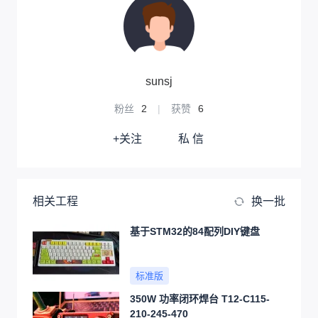
sunsj
粉丝
2
|
获赞
6
+关注
私 信
相关工程
换一批
基于STM32的84配列DIY键盘
标准版
350W 功率闭环焊台 T12-C115-
210-245-470