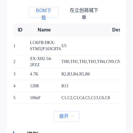
在立创商城下
BOM下
单
载
ID
Name
Designat
LCKFB-DKX-
1
U5
STM32F103C8T6
ZX-XH2.54-
2
TH0,TH1,TH2,TH3,TH4,CN9,CN10,CN1
2PZZ
3
4.7K
R2,R3,R4,R5,R6
4
120R
R13
5
100nF
C1,C2,C3,C4,C5,C13,C6,C8
展开