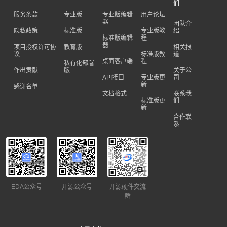
们
服务条款
专业版
专业版编辑
用户论坛
器
团队介
隐私政策
标准版
专业版教
绍
标准版编辑
程
器
项目授权许可协
教育版
相关报
议
标准版教
道
桌面客户端
程
私有化部署
作出贡献
版
关于公
API接口
专业版更
司
新
感谢名单
文档格式
联系我
标准版更
们
新
合作联
系
EDA公众号
开源公众号
开源硬件交流
群