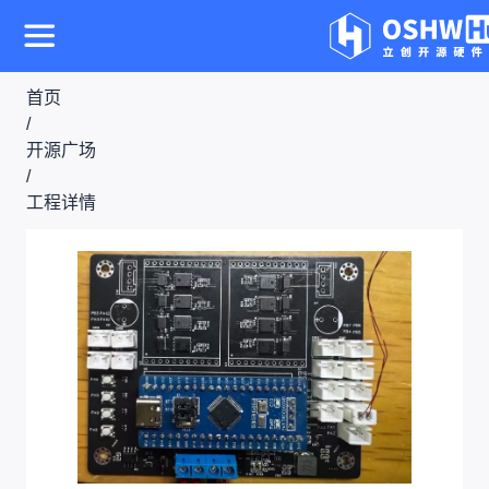
首页
/
开源广场
/
工程详情