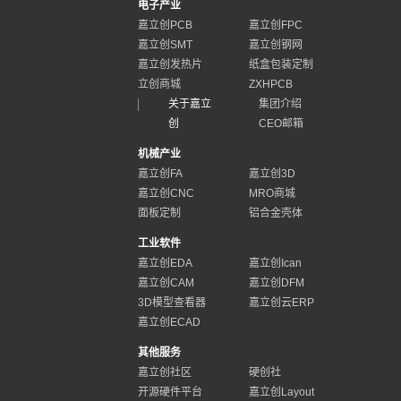
电子产业
嘉立创PCB
嘉立创FPC
嘉立创SMT
嘉立创钢网
嘉立创发热片
纸盒包装定制
立创商城
ZXHPCB
关于嘉立
集团介绍
创
CEO邮箱
机械产业
嘉立创FA
嘉立创3D
嘉立创CNC
MRO商城
面板定制
铝合金壳体
工业软件
嘉立创EDA
嘉立创Ican
嘉立创CAM
嘉立创DFM
3D模型查看器
嘉立创云ERP
嘉立创ECAD
其他服务
嘉立创社区
硬创社
开源硬件平台
嘉立创Layout