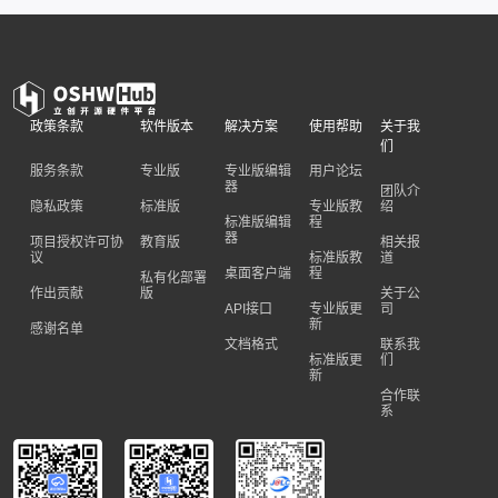
政策条款
软件版本
解决方案
使用帮助
关于我
们
服务条款
专业版
专业版编辑
用户论坛
器
团队介
隐私政策
标准版
专业版教
绍
标准版编辑
程
器
项目授权许可协
教育版
相关报
议
标准版教
道
桌面客户端
程
私有化部署
作出贡献
版
关于公
API接口
专业版更
司
新
感谢名单
文档格式
联系我
标准版更
们
新
合作联
系