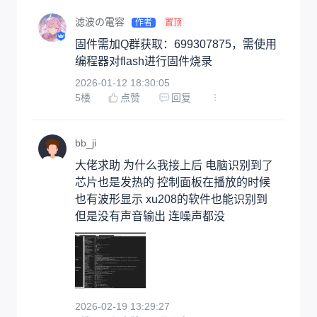
滤波の電容
作者
置顶
固件需加Q群获取：699307875，需使用
编程器对flash进行固件烧录
2026-01-12 18:30:05
5
楼
点赞
回复
bb_ji
大佬求助 为什么我接上后 电脑识别到了 
芯片也是发热的 控制面板在播放的时候
也有波形显示 xu208的软件也能识别到 
但是没有声音输出 连噪声都没
2026-02-19 13:29:27