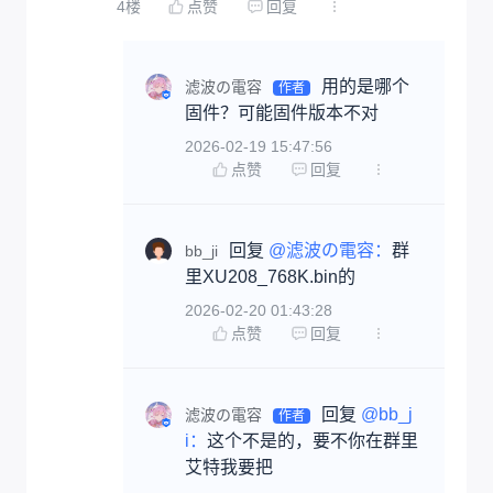
4
楼
点赞
回复
用的是哪个
滤波の電容
作者
固件？可能固件版本不对
2026-02-19 15:47:56
点赞
回复
回复 
@滤波の電容：
群
bb_ji
里XU208_768K.bin的
2026-02-20 01:43:28
点赞
回复
回复 
@bb_j
滤波の電容
作者
i：
这个不是的，要不你在群里
艾特我要把