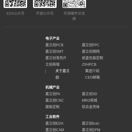
EDA公众号
开源公众号
开源硬件交流
群
电子产业
嘉立创PCB
嘉立创FPC
嘉立创SMT
嘉立创钢网
嘉立创发热片
纸盒包装定制
立创商城
ZXHPCB
关于嘉立
集团介绍
创
CEO邮箱
机械产业
嘉立创FA
嘉立创3D
嘉立创CNC
MRO商城
面板定制
铝合金壳体
工业软件
嘉立创EDA
嘉立创Ican
嘉立创CAM
嘉立创DFM