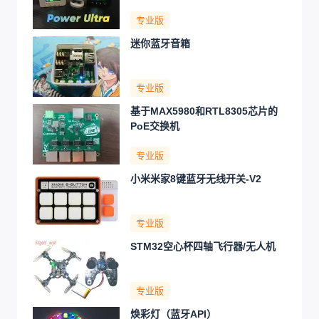
专业版
迷你蓝牙音箱
专业版
基于MAX5980和RTL8305芯片的
PoE交换机
专业版
小米米家8键蓝牙无线开关-V2
专业版
STM32空心杯四轴飞行器/无人机
专业版
焕彩灯（蓝牙API）