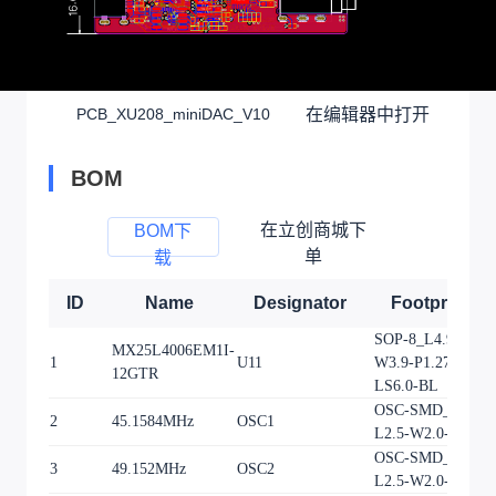
在编辑器中打开
PCB_XU208_miniDAC_V10
BOM
在立创商城下
BOM下
单
载
ID
Name
Designator
Footprint
SOP-8_L4.9-
MX25L4006EM1I-
1
U11
W3.9-P1.27-
12GTR
LS6.0-BL
OSC-SMD_4P-
2
45.1584MHz
OSC1
L2.5-W2.0-BL
OSC-SMD_4P-
3
49.152MHz
OSC2
L2.5-W2.0-BL