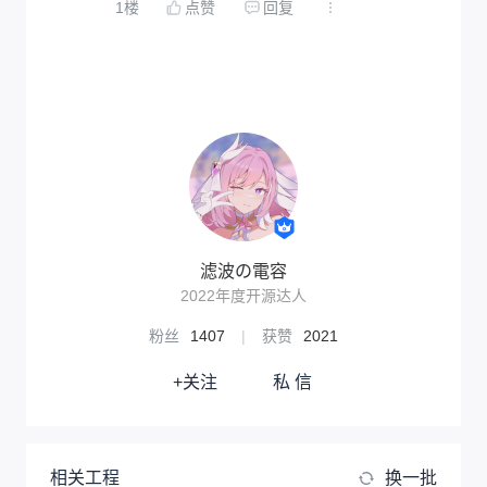
1
楼
点赞
回复
滤波の電容
2022年度开源达人
粉丝
1407
|
获赞
2021
+关注
私 信
相关工程
换一批