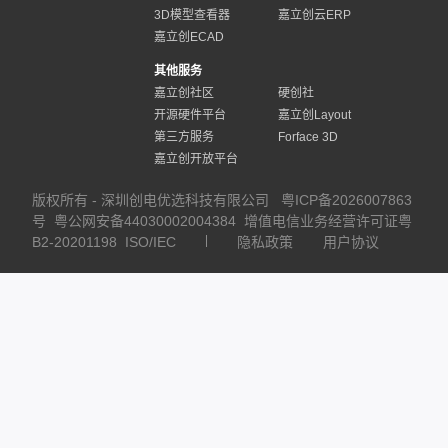
3D模型查看器
嘉立创云ERP
嘉立创ECAD
其他服务
嘉立创社区
硬创社
开源硬件平台
嘉立创Layout
第三方服务
Forface 3D
嘉立创开放平台
版权所有 - 深圳创电优选科技有限公司
粤ICP备2026007863
号
粤公网安备44030002004384
增值电信业务经营许可证粤
B2-20201198
ISO/IEC
隐私政策
用户协议