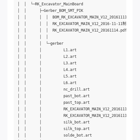
│  │  └─RK_Excavator_MainBoard

│  │      ├─Gerber_BOM_SMT_PIK

│  │      │  │  BOM_RK_EXCAVATOR_MAIN_V12_20161111HXS.xl
│  │      │  │  RK_EXCAVATOR_MAIN_V12_2016-11-11制版说明.d
│  │      │  │  RK_EXCAVATOR_MAIN_V12_20161114.pdf

│  │      │  │  

│  │      │  └─gerber

│  │      │          L1.art

│  │      │          L2.art

│  │      │          L3.art

│  │      │          L4.art

│  │      │          L5.art

│  │      │          L6.art

│  │      │          nc_drill.art

│  │      │          past_bot.art

│  │      │          past_top.art

│  │      │          RK_EXCAVATOR_MAIN_V12_20161114_FZBF
│  │      │          RK_EXCAVATOR_MAIN_V12_20161114_FZBF
│  │      │          silk_bot.art

│  │      │          silk_top.art

│  │      │          solde_bot.art
