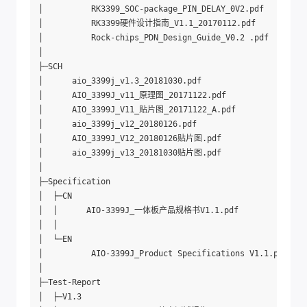
│          RK3399_SOC-package_PIN_DELAY_0V2.pdf

│          RK3399硬件设计指南_V1.1_20170112.pdf

│          Rock-chips_PDN_Design_Guide_V0.2 .pdf

│          

├─SCH

│      aio_3399j_v1.3_20181030.pdf

│      AIO_3399J_v11_原理图_20171122.pdf

│      AIO_3399J_V11_贴片图_20171122_A.pdf

│      aio_3399j_v12_20180126.pdf

│      AIO_3399J_V12_20180126贴片图.pdf

│      aio_3399j_v13_20181030贴片图.pdf

│      

├─Specification

│  ├─CN

│  │      AIO-3399J_一体板产品规格书V1.1.pdf

│  │      

│  └─EN

│          AIO-3399J_Product Specifications V1.1.pdf

│          

├─Test-Report

│  ├─V1.3
