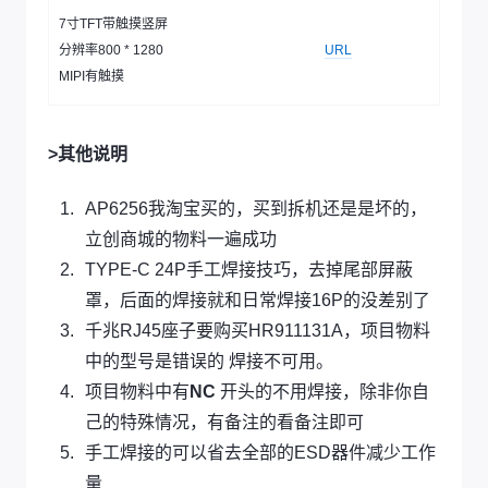
7寸TFT带触摸竖屏
分辨率800 * 1280
URL
MIPI有触摸
>其他说明
AP6256我淘宝买的，买到拆机还是是坏的，
立创商城的物料一遍成功
TYPE-C 24P手工焊接技巧，去掉尾部屏蔽
罩，后面的焊接就和日常焊接16P的没差别了
千兆RJ45座子要购买HR911131A，项目物料
中的型号是错误的 焊接不可用。
项目物料中有
NC
开头的不用焊接，除非你自
己的特殊情况，有备注的看备注即可
手工焊接的可以省去全部的ESD器件减少工作
量