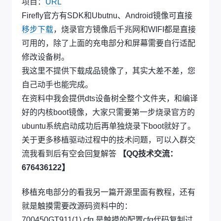
项目：
URL
Firefly官方有SDK和Ubutnu、Android镜像可直接
移步下载
，烧录官方镜像后千兆网和WIFI都是直接
可用的，除了上面的充电部分和屏幕需要自行适配
修改设备树。
我这里不提供下载成品镜像了，其实大差不差，您
自己动手也能完成。
在资料中我会提供dts设备树全整个文件夹，和编译
好的内核boot镜像，大家只需要第一步烧录官方的
ubuntu系统启动成功后再单独烧录下boot就好了。
关于更多移植驱动过程中的技术问题，可以入群交
流我看到后有空会回复解答
【QQ技术交流：
676436122】
移植充电部分的看我另一篇开源里面有教程，还有
就是触摸需要改源码资料中的：
700450GT911(1).cfg 是触摸的配置cfg代码复制过