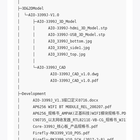
│  

├─3D&2DModel

│  └─AIO-3399J-V1.0

│      ├─AIO-3399J_3D_Model

│      │      AIO-3399J-hdmi_3D_Model.stp

│      │      AIO-3399J-USB_3D_Model.stp

│      │      AIO_3399J_bottom.jpg

│      │      AIO_3399J_side1.jpg

│      │      AIO_3399J_top.jpg

│      │      

│      └─AIO-3399J_CAD

│              AIO-3399J_CAD_v1.0.dwg

│              AIO-3399J_CAD_v1.0.pdf

│              

├─Development

│      AIO-3399J_V1.3接口定义0716.docx

│      AP6256 WIFI BT MODULE_REL_200207.pdf

│      AP6256_规格书_AMPAK(正基科技)WIFI模块规格书.PDF

│      C90735_以太网收发器_RTL8211E-VB-CG_规格书_WJ1177088.
│      Core-3399J_核心板_产品规格书.pdf

│      Firefly-RK3399_V10_POS.pdf

│      Firefly-RK3399_V10_SCH_(2017-2-8).pdf
