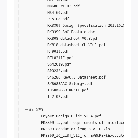
│  │          NB680_r1.02.pdf

│  │          NS4160.pdf

│  │          PT5108.pdf

│  │          RK3399 Design Specification 20151018.pdf

│  │          RK3399 SoC Feature.doc

│  │          RK808 datasheet V0.8.pdf

│  │          RK818_datasheet_CH_V0.1.pdf

│  │          RT9013.pdf

│  │          RTL8211E.pdf

│  │          SGM2019.pdf

│  │          SP3232.pdf

│  │          SY6280 Rev0.3_Datasheet.pdf

│  │          SY8088AAC-Silergy.pdf

│  │          THGBMBG6D1KBAIL.pdf

│  │          TT2102.pdf

│  │          

│  └─设计文档

│          Layout Design Guide_V0.4.pdf

│          RK3399 layout requirements of interfaces.xlsx

│          RK3399_conductor_length_v1.0.xls

│          RK3399_IO_LIST_V12_for EVB&REF&Excavator-2017