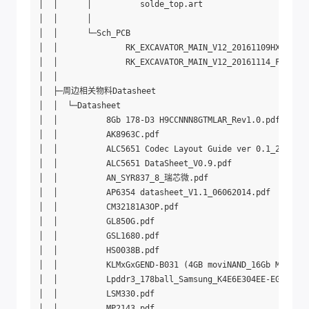
│  │      │          solde_top.art

│  │      │          

│  │      └─Sch_PCB

│  │              RK_EXCAVATOR_MAIN_V12_20161109HXS.DSN

│  │              RK_EXCAVATOR_MAIN_V12_20161114_FZBFINA
│  │              

│  ├─周边相关物料Datasheet

│  │  └─Datasheet

│  │          8Gb 178-D3 H9CCNNN8GTMLAR_Rev1.0.pdf

│  │          AK8963C.pdf

│  │          ALC5651 Codec Layout Guide ver 0.1_2012100
│  │          ALC5651 DataSheet_V0.9.pdf

│  │          AN_SYR837_8_瑞芯微.pdf

│  │          AP6354 datasheet_V1.1_06062014.pdf

│  │          CM32181A3OP.pdf

│  │          GL850G.pdf

│  │          GSL1680.pdf

│  │          HS0038B.pdf

│  │          KLMxGxGEND-B031 (4GB moviNAND_16Gb MLC Bas
│  │          Lpddr3_178ball_Samsung_K4E6E304EE-EGCE.pdf

│  │          LSM330.pdf

│  │          MP2143.pdf
