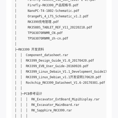
│      Firefly-RK3399_产品规格书.pdf

│      NanoPC-T4-1802-Schematic.pdf

│      OrangePi_4_LTS_Schematic_v1.2.pdf

│      RK3399充电管理.pdf

│      RK3588S_TABLET_REF_V11_20220218.pdf

│      TPS63070RNMR_CN.pdf

│      TPS63070RNMR_zh-cn.pdf

│      

├─RK3399 开发资料

│  │  Component_datasheet.rar

│  │  RK3399_Design_Guide_V1.0_20170420.pdf

│  │  RK3399_EVB_User_Guide-20160920.pdf

│  │  RK3399_Linux_Debain_V1.1_Development_Guide170620.p
│  │  RK3399_Linux_Debian_v1.1开发说明170620.pdf

│  │  Rockchip_RK3399_Datasheet_V1.6-20170301.pdf

│  │  

│  ├─PCB参考设计

│  │  │  RK_Excavator_ExtBoard_MipiDisplay.rar

│  │  │  RK_Excavator_MainBoard.rar

│  │  │  RK_Sapphire_RK3399.rar

│  │  │  
