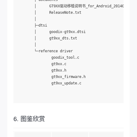
        │      GT9XX驱动移植说明书_for_Android_2014011401.p
        │      ReleaseNote.txt

        │      

        ├─dtsi

        │      goodix-gt9xx.dtsi

        │      gt9xx_dts.txt

        │      

        └─reference driver

                goodix_tool.c

                gt9xx.c

                gt9xx.h

                gt9xx_firmware.h

                gt9xx_update.c

6. 图鉴欣赏