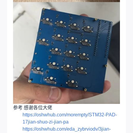
参考 感谢各位大佬
https://oshwhub.com/morempty/STM32-PAD-
17jian-shuo-zi-jian-pa
https://oshwhub.com/eda_zybrviodv/3jian-