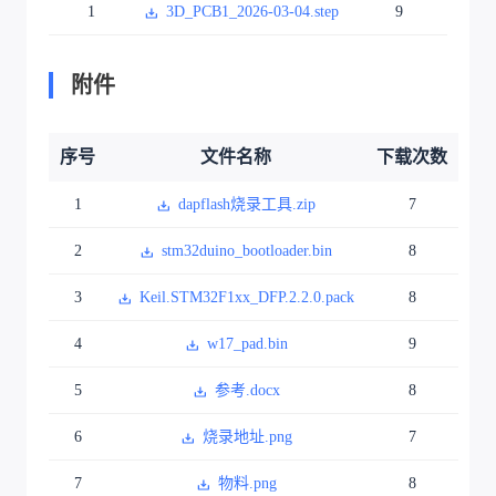
1
3D_PCB1_2026-03-04.step
9
附件
序号
文件名称
下载次数
1
dapflash烧录工具.zip
7
2
stm32duino_bootloader.bin
8
3
Keil.STM32F1xx_DFP.2.2.0.pack
8
4
w17_pad.bin
9
5
参考.docx
8
6
烧录地址.png
7
7
物料.png
8