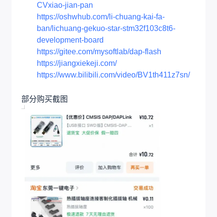
CVxiao-jian-pan
https://oshwhub.com/li-chuang-kai-fa-
ban/lichuang-gekuo-star-stm32f103c8t6-
development-board
https://gitee.com/mysoftlab/dap-flash
https://jiangxiekeji.com/
https://www.bilibili.com/video/BV1th411z7sn/
部分购买截图