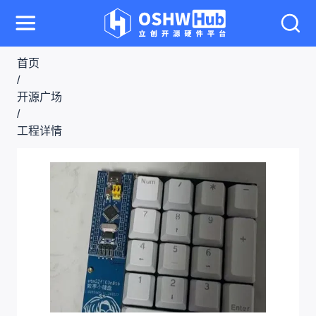
首页
/
开源广场
/
工程详情