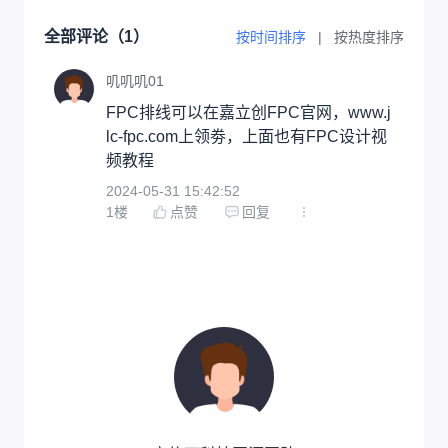
全部评论（
1
）
按时间排序
|
按热度排序
叽叽叽01
FPC排线可以在嘉立创FPC官网，www.j
lc-fpc.com上领劵，上面也有FPC设计视
频教程
2024-05-31 15:42:52
1
楼
点赞
回复