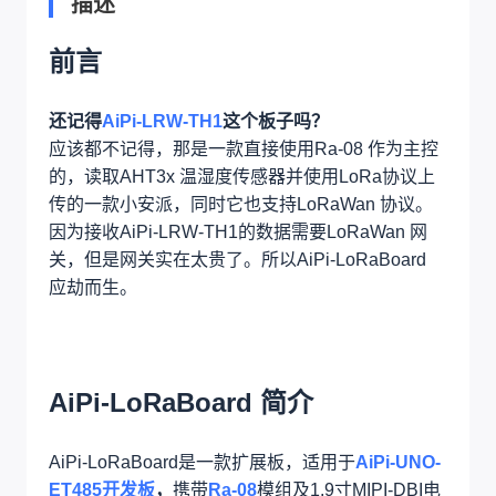
描述
前言
还记得
AiPi-LRW-TH1
这个板子吗？
应该都不记得，那是一款直接使用Ra-08 作为主控
的，读取AHT3x 温湿度传感器并使用LoRa协议上
传的一款小安派，同时它也支持LoRaWan 协议。
因为接收AiPi-LRW-TH1的数据需要LoRaWan 网
关，但是网关实在太贵了。所以AiPi-LoRaBoard
应劫而生。
AiPi-LoRaBoard 简介
AiPi-LoRaBoard是一款扩展板，适用于
AiPi-UNO-
ET485开发板
，
携带
Ra-08
模组及1.9寸MIPI-DBI电