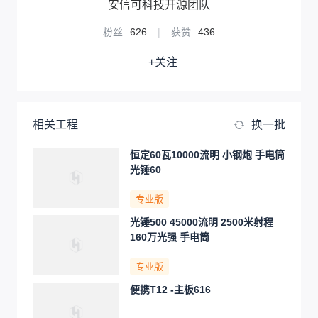
安信可科技开源团队
粉丝
626
|
获赞
436
+关注
相关工程
换一批
恒定60瓦10000流明 小钢炮 手电筒
光锤60
专业版
光锤500 45000流明 2500米射程
160万光强 手电筒
专业版
便携T12 -主板616