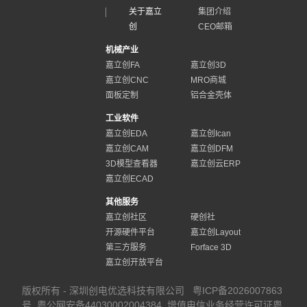
关于嘉立
集团介绍
创
CEO邮箱
机械产业
嘉立创FA
嘉立创3D
嘉立创CNC
MRO商城
面板定制
铝合金壳体
工业软件
嘉立创EDA
嘉立创Ican
嘉立创CAM
嘉立创DFM
3D模型查看器
嘉立创云ERP
嘉立创ECAD
其他服务
嘉立创社区
硬创社
开源硬件平台
嘉立创Layout
第三方服务
Forface 3D
嘉立创开放平台
版权所有 - 深圳创电优选科技有限公司
粤ICP备2026007863
号
粤公网安备44030002004384
增值电信业务经营许可证粤