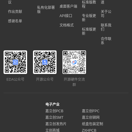
议
标准版教
道
桌面客户端
程
私有化部署
作出贡献
版
关于公
API接口
专业版更
司
新
感谢名单
文档格式
联系我
标准版更
们
新
合作联
系
EDA公众号
开源公众号
开源硬件交流
群
电子产业
嘉立创PCB
嘉立创FPC
嘉立创SMT
嘉立创钢网
嘉立创发热片
纸盒包装定制
立创商城
ZXHPCB