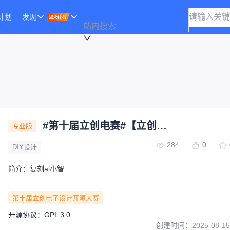
计划
发现
站内搜索
#第十届立创电赛#【立创开发板】-AI小智训练营
专业版
284
0
DIY设计
简介：
复刻ai小智
第十届立创电子设计开源大赛
开源协议
：
GPL 3.0
创建时间：
2025-08-15