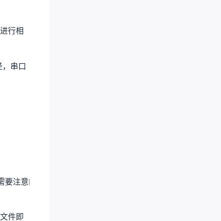
进行相
径，串口
bootloader.bin
ER_IROM2.
包。需要注意的是，我们一共需要
、
文件即