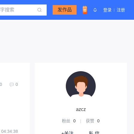
发作品
登录
注册
0
0
azcz
粉丝
0
|
获赞
0
 04:34:38
+关注
私 信