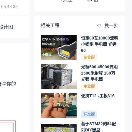
 05:48:38
相关工程
换一批
设计图
恒定60瓦10000流明
小钢炮 手电筒 光锤
60
专业版
光锤500 45000流明
2500米射程 160万
光强 手电筒
分享你的
专业版
便携T12 -主板616
标准版
基于STM32的84配
列DIY键盘