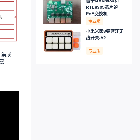
基于MAX5980和
RTL8305芯片的
PoE交换机
专业版
小米米家8键蓝牙无
线开关-V2
专业版
，集成
仅需