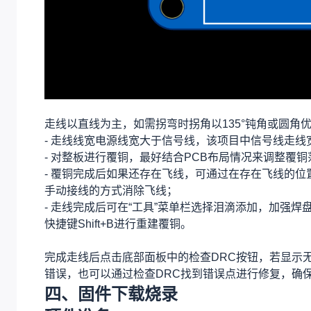
走线以直线为主，如需拐弯时拐角以135°钝角或圆角
- 走线线宽电源线宽大于信号线，该项目中信号线走线宽度
- 对整板进行覆铜，最好结合PCB布局情况来调整覆铜
- 覆铜完成后如果还存在飞线，可通过在存在飞线的
手动接线的方式消除飞线；
- 走线完成后可在“工具”菜单栏选择泪滴添加，加强
快捷键Shift+B进行重建覆铜。
完成走线后点击底部面板中的检查DRC按钮，若显示
错误，也可以通过检查DRC找到错误点进行修复，确保
四、固件下载烧录