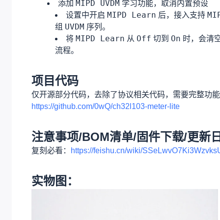
MIPD UVDM
添加
学习功能，取消内置预设
MIPD Learn
MI
设置中开启
后，接入支持
UVDM
组
序列。
MIPD Learn
Off
On
将
从
切到
时，会清
流程。
项目代码
仅开源部分代码，去除了协议相关代码，需要完整功能
https://github.com/0wQ/ch32l103-meter-lite
注意事项/BOM清单/固件下载/更新
复刻必看：
https://feishu.cn/wiki/SSeLwvO7Ki3Wzv
实物图：