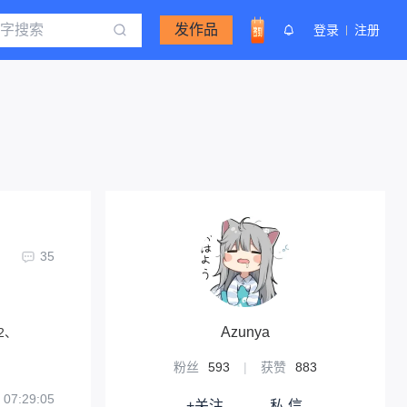
发作品
登录
注册
35
Azunya
2、
粉丝
593
|
获赞
883
 07:29:05
+关注
私 信