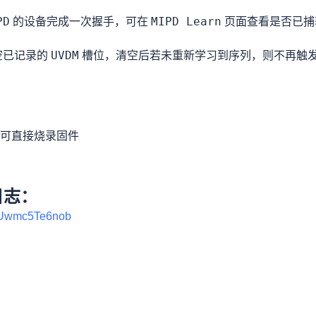
PD
MIPD Learn
的设备完成一次握手，可在
页面查看是否已捕
UVDM
空已记录的
槽位，清空后若未重新学习到序列，则不再触
可直接烧录固件
日志：
ksUwmc5Te6nob