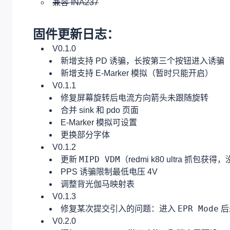
兼容 INA237
固件更新日志：
V0.1.0
新增支持 PD 诱骗，长按第三个按钮进入诱骗
新增支持 E-Marker 模拟（暂时只能开启）
V0.1.1
修复屏幕旋转后电流方向箭头未跟随旋转
合并 sink 和 pdo 页面
E-Marker 模拟可设置
更换部分字体
V0.1.2
MIPD VDM
更新
（redmi k80 ultra 抓
PPS 诱骗限制最低电压 4V
调整背光伽马映射表
V0.1.3
EPR Mode
修复某次提交引入的问题：进入
后
V0.2.0