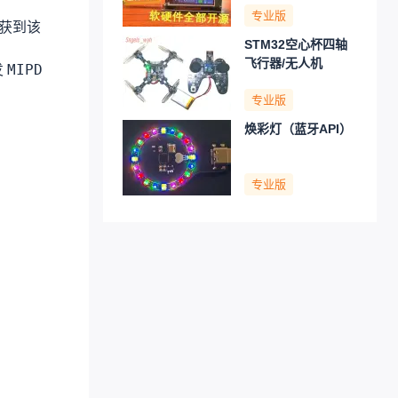
专业版
获到该
STM32空心杯四轴
飞行器/无人机
MIPD
发
专业版
焕彩灯（蓝牙API）
专业版