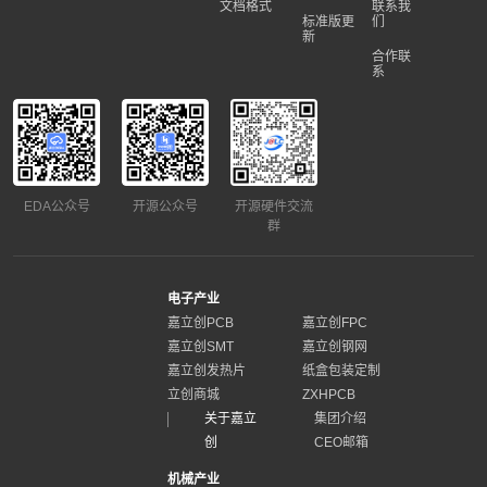
文档格式
联系我
标准版更
们
新
合作联
系
EDA公众号
开源公众号
开源硬件交流
群
电子产业
嘉立创PCB
嘉立创FPC
嘉立创SMT
嘉立创钢网
嘉立创发热片
纸盒包装定制
立创商城
ZXHPCB
关于嘉立
集团介绍
创
CEO邮箱
机械产业