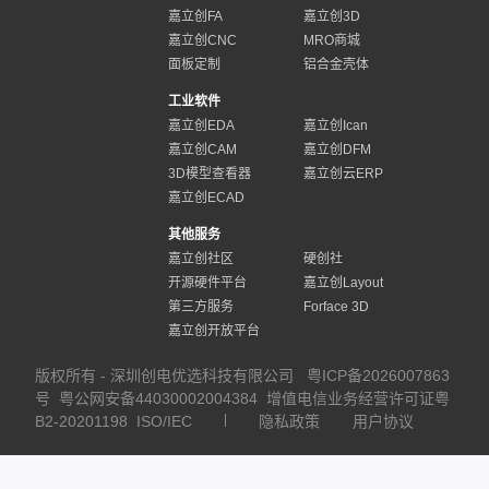
嘉立创FA
嘉立创3D
嘉立创CNC
MRO商城
面板定制
铝合金壳体
工业软件
嘉立创EDA
嘉立创Ican
嘉立创CAM
嘉立创DFM
3D模型查看器
嘉立创云ERP
嘉立创ECAD
其他服务
嘉立创社区
硬创社
开源硬件平台
嘉立创Layout
第三方服务
Forface 3D
嘉立创开放平台
版权所有 - 深圳创电优选科技有限公司
粤ICP备2026007863
号
粤公网安备44030002004384
增值电信业务经营许可证粤
B2-20201198
ISO/IEC
隐私政策
用户协议