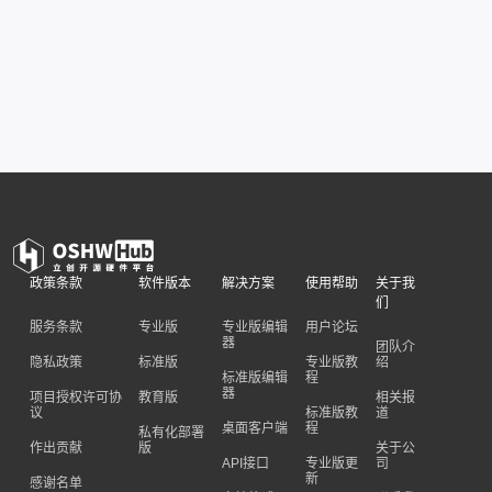
政策条款
软件版本
解决方案
使用帮助
关于我
们
服务条款
专业版
专业版编辑
用户论坛
器
团队介
隐私政策
标准版
专业版教
绍
标准版编辑
程
器
项目授权许可协
教育版
相关报
议
标准版教
道
桌面客户端
程
私有化部署
作出贡献
版
关于公
API接口
专业版更
司
新
感谢名单