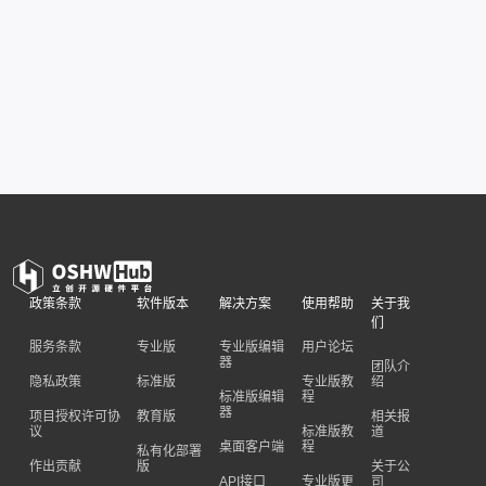
政策条款
软件版本
解决方案
使用帮助
关于我
们
服务条款
专业版
专业版编辑
用户论坛
器
团队介
隐私政策
标准版
专业版教
绍
标准版编辑
程
器
项目授权许可协
教育版
相关报
议
标准版教
道
桌面客户端
程
私有化部署
作出贡献
版
关于公
API接口
专业版更
司