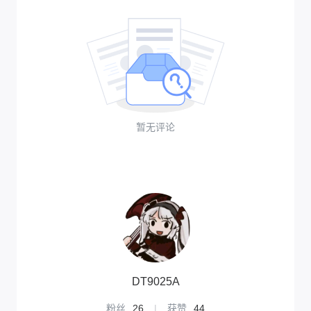
暂无评论
DT9025A
粉丝
26
|
获赞
44