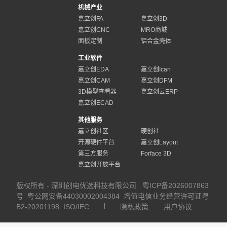
机械产业
嘉立创FA
嘉立创3D
嘉立创CNC
MRO商城
面板定制
铝合金壳体
工业软件
嘉立创EDA
嘉立创Ican
嘉立创CAM
嘉立创DFM
3D模型查看器
嘉立创云ERP
嘉立创ECAD
其他服务
嘉立创社区
硬创社
开源硬件平台
嘉立创Layout
第三方服务
Forface 3D
嘉立创开放平台
版权所有 - 深圳创电优选科技有限公司
粤ICP备2026007863
号
粤公网安备44030002004384
增值电信业务经营许可证粤
B2-20201198
ISO/IEC
隐私政策
用户协议