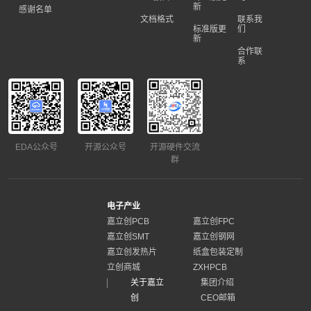
新
感谢名单
文档格式
联系我
标准版更
们
新
合作联
系
EDA公众号
开源公众号
开源硬件交流
群
电子产业
嘉立创PCB
嘉立创FPC
嘉立创SMT
嘉立创钢网
嘉立创发热片
纸盒包装定制
立创商城
ZXHPCB
关于嘉立
集团介绍
创
CEO邮箱