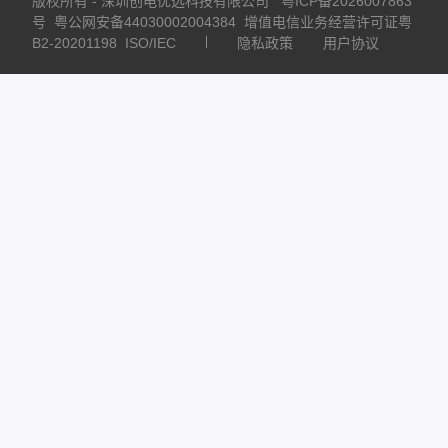
版权所有 - 深圳创电优选科技有限公司
粤ICP备2026007863
号
粤公网安备44030002004384
增值电信业务经营许可证粤
B2-20201198
ISO/IEC
隐私政策
用户协议