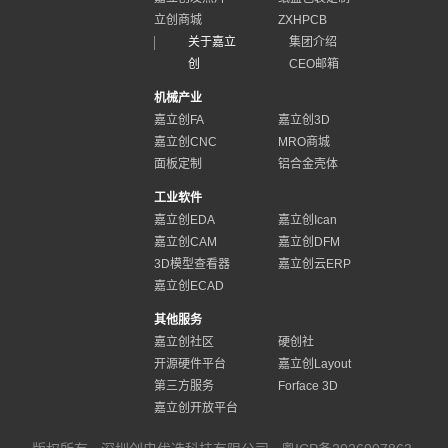
立创商城
ZXHPCB
关于嘉立
集团介绍
创
CEO邮箱
机械产业
嘉立创FA
嘉立创3D
嘉立创CNC
MRO商城
面板定制
铝合金壳体
工业软件
嘉立创EDA
嘉立创Ican
嘉立创CAM
嘉立创DFM
3D模型查看器
嘉立创云ERP
嘉立创ECAD
其他服务
嘉立创社区
硬创社
开源硬件平台
嘉立创Layout
第三方服务
Forface 3D
嘉立创开放平台