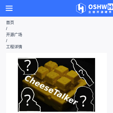
首页
/
开源广场
/
工程详情