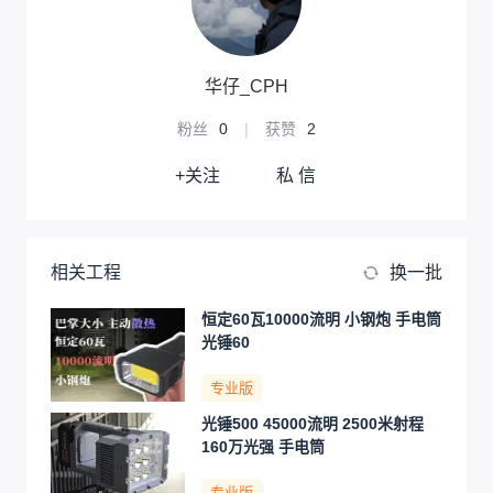
华仔_CPH
粉丝
0
|
获赞
2
+关注
私 信
相关工程
换一批
恒定60瓦10000流明 小钢炮 手电筒
光锤60
专业版
光锤500 45000流明 2500米射程
160万光强 手电筒
专业版