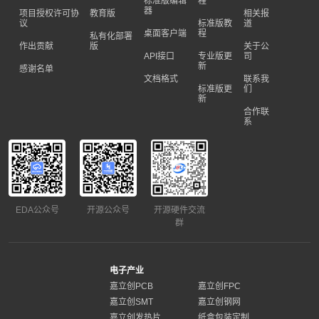
标准版编辑
程
器
项目授权许可协
教育版
相关报
议
标准版教
道
桌面客户端
程
私有化部署
作出贡献
版
关于公
API接口
专业版更
司
新
感谢名单
文档格式
联系我
标准版更
们
新
合作联
系
EDA公众号
开源公众号
开源硬件交流
群
电子产业
嘉立创PCB
嘉立创FPC
嘉立创SMT
嘉立创钢网
嘉立创发热片
纸盒包装定制