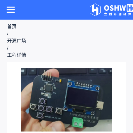
首页
/
开源广场
/
工程详情