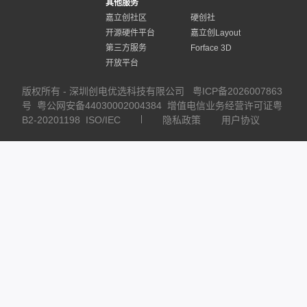
其他服务
嘉立创社区
硬创社
开源硬件平台
嘉立创Layout
第三方服务
Forface 3D
开放平台
版权所有 - 深圳创电优选科技有限公司
粤ICP备2026007863
号
粤公网安备44030002004384
增值电信业务经营许可证粤
B2-20201198
ISO/IEC
隐私政策
用户协议