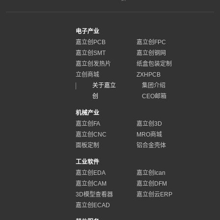
电子产业
嘉立创PCB
嘉立创FPC
嘉立创SMT
嘉立创钢网
嘉立创发热片
纸盒包装定制
立创商城
ZXHPCB
关于嘉立
集团介绍
创
CEO邮箱
机械产业
嘉立创FA
嘉立创3D
嘉立创CNC
MRO商城
面板定制
铝合金壳体
工业软件
嘉立创EDA
嘉立创Ican
嘉立创CAM
嘉立创DFM
3D模型查看器
嘉立创云ERP
嘉立创ECAD