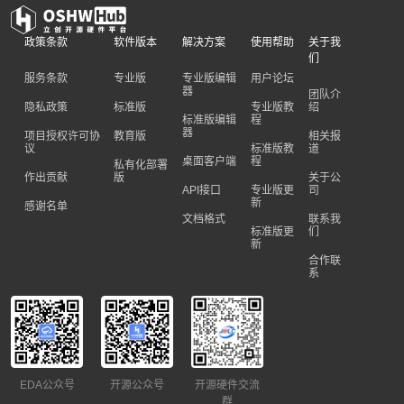
政策条款
软件版本
解决方案
使用帮助
关于我
们
服务条款
专业版
专业版编辑
用户论坛
器
团队介
隐私政策
标准版
专业版教
绍
标准版编辑
程
器
项目授权许可协
教育版
相关报
议
标准版教
道
桌面客户端
程
私有化部署
作出贡献
版
关于公
API接口
专业版更
司
新
感谢名单
文档格式
联系我
标准版更
们
新
合作联
系
EDA公众号
开源公众号
开源硬件交流
群