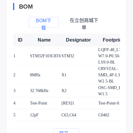
BOM
在立创商城下
BOM下
单
载
ID
Name
Designator
Footprint
LQFP-48_L7.0-
1
STM32F103C8T6
STM32
W7.0-P0.50-
1
LS9.0-BL
CRYSTAL-
2
8MHz
X1
SMD_4P-L3.2-
1
W2.5-BL
OSC-SMD_L3.2-
3
32.768kHz
X2
1
W1.5
4
Test-Point
[RES]1
Test-Point-0.5mm
1
5
12pF
C63,C64
C0402
2